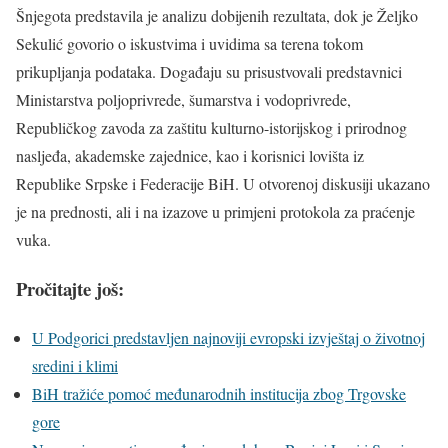
Šnjegota predstavila je analizu dobijenih rezultata, dok je Željko
Sekulić govorio o iskustvima i uvidima sa terena tokom
prikupljanja podataka. Događaju su prisustvovali predstavnici
Ministarstva poljoprivrede, šumarstva i vodoprivrede,
Republičkog zavoda za zaštitu kulturno-istorijskog i prirodnog
nasljeđa, akademske zajednice, kao i korisnici lovišta iz
Republike Srpske i Federacije BiH. U otvorenoj diskusiji ukazano
je na prednosti, ali i na izazove u primjeni protokola za praćenje
vuka.
Pročitajte još:
U Podgorici predstavljen najnoviji evropski izvještaj o životnoj
sredini i klimi
BiH tražiće pomoć međunarodnih institucija zbog Trgovske
gore