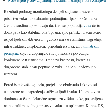
Nove mjere protiv zagađenja vazduha u Banjoj Luci i Sarajevu
Rezultati probnog monitoringa donijeli su jasne dokaze o
prisustvu vuka na odabranim područjima. Ipak, iz Centra za
životnu sredinu upozoravaju da, iako se populacija
vuka
često
doživljava kao stabilna, ona trpi značajne pritiske, prvenstveno
usljed ljudskih aktivnosti – gubitka mira u staništima, izgradnje
infrastrukture, eksploatacije prirodnih resursa, ali i
klimatskih
promjena
koje su doprinijele širenju šakala i povećanju
konkurencije u staništima. Trendovi brojnosti, kretanja i
dugoročne stabilnosti populacije vuka i dalje su nedovoljno
istraženi.
Pored istraživačkog dijela, projekat je obuhvatio i aktivnosti
usmjerene na unapređenje suživota ljudi i vuka. U tom okviru
donirane su četiri električne ograde za zaštitu stoke, postavljene
na područjima stalnog prisustva vuka – u opštinama Kupres RS,