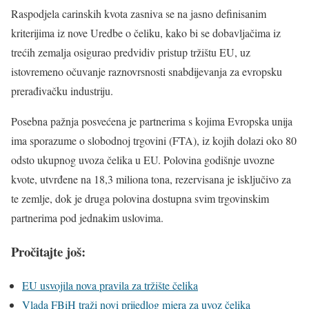
Raspodjela carinskih kvota zasniva se na jasno definisanim
kriterijima iz nove Uredbe o čeliku, kako bi se dobavljačima iz
trećih zemalja osigurao predvidiv pristup tržištu EU, uz
istovremeno očuvanje raznovrsnosti snabdijevanja za evropsku
prerađivačku industriju.
Posebna pažnja posvećena je partnerima s kojima Evropska unija
ima sporazume o slobodnoj trgovini (FTA), iz kojih dolazi oko 80
odsto ukupnog uvoza čelika u EU. Polovina godišnje uvozne
kvote, utvrđene na 18,3 miliona tona, rezervisana je isključivo za
te zemlje, dok je druga polovina dostupna svim trgovinskim
partnerima pod jednakim uslovima.
Pročitajte još:
EU usvojila nova pravila za tržište čelika
Vlada FBiH traži novi prijedlog mjera za uvoz čelika