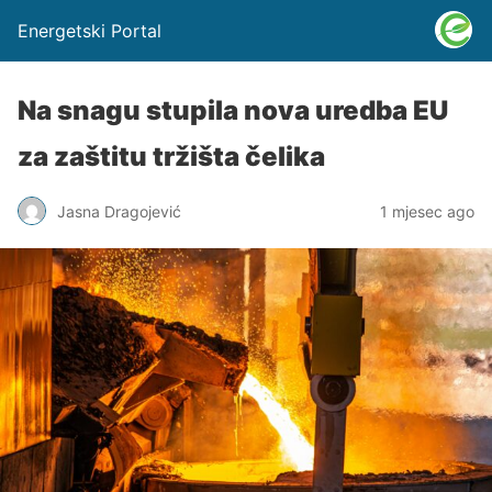
Energetski Portal
Na snagu stupila nova uredba EU
za zaštitu tržišta čelika
Jasna Dragojević
1 mjesec ago