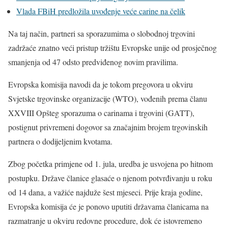
Vlada FBiH predložila uvođenje veće carine na čelik
Na taj način, partneri sa sporazumima o slobodnoj trgovini
zadržaće znatno veći pristup tržištu Evropske unije od prosječnog
smanjenja od 47 odsto predviđenog novim pravilima.
Evropska komisija navodi da je tokom pregovora u okviru
Svjetske trgovinske organizacije (WTO), vođenih prema članu
XXVIII Opšteg sporazuma o carinama i trgovini (GATT),
postignut privremeni dogovor sa značajnim brojem trgovinskih
partnera o dodijeljenim kvotama.
Zbog početka primjene od 1. jula, uredba je usvojena po hitnom
postupku. Države članice glasaće o njenom potvrđivanju u roku
od 14 dana, a važiće najduže šest mjeseci. Prije kraja godine,
Evropska komisija će je ponovo uputiti državama članicama na
razmatranje u okviru redovne procedure, dok će istovremeno