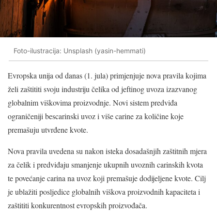
Foto-ilustracija: Unsplash (yasin-hemmati)
Evropska unija od danas (1. jula) primjenjuje nova pravila kojima
želi zaštititi svoju industriju čelika od jeftinog uvoza izazvanog
globalnim viškovima proizvodnje. Novi sistem predviđa
ograničeniji bescarinski uvoz i više carine za količine koje
premašuju utvrđene kvote.
Nova pravila uvedena su nakon isteka dosadašnjih zaštitnih mjera
za čelik i predviđaju smanjenje ukupnih uvoznih carinskih kvota
te povećanje carina na uvoz koji premašuje dodijeljene kvote. Cilj
je ublažiti posljedice globalnih viškova proizvodnih kapaciteta i
zaštititi konkurentnost evropskih proizvođača.