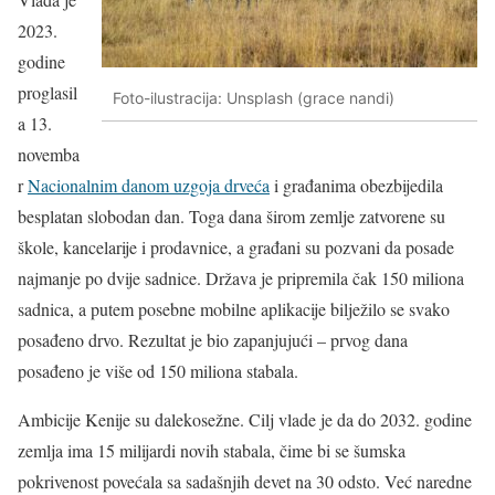
2023.
godine
proglasil
Foto-ilustracija: Unsplash (grace nandi)
a 13.
novemba
r
Nacionalnim danom uzgoja drveća
i građanima obezbijedila
besplatan slobodan dan. Toga dana širom zemlje zatvorene su
škole, kancelarije i prodavnice, a građani su pozvani da posade
najmanje po dvije sadnice. Država je pripremila čak 150 miliona
sadnica, a putem posebne mobilne aplikacije bilježilo se svako
posađeno drvo. Rezultat je bio zapanjujući – prvog dana
posađeno je više od 150 miliona stabala.
Ambicije Kenije su dalekosežne. Cilj vlade je da do 2032. godine
zemlja ima 15 milijardi novih stabala, čime bi se šumska
pokrivenost povećala sa sadašnjih devet na 30 odsto. Već naredne