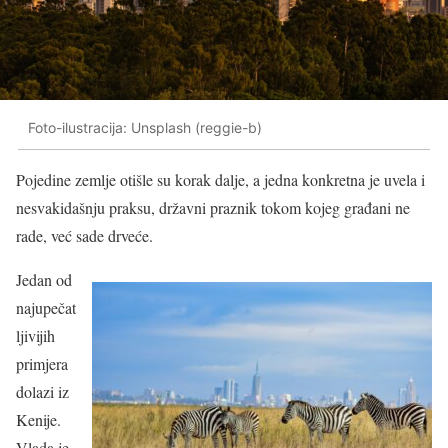
Foto-ilustracija: Unsplash (reggie-b)
Pojedine zemlje otišle su korak dalje, a jedna konkretna je uvela i
nesvakidašnju praksu, državni praznik tokom kojeg građani ne
rade, već sade drveće.
Jedan od
najupečat
ljivijih
primjera
dolazi iz
Kenije.
Vlada je