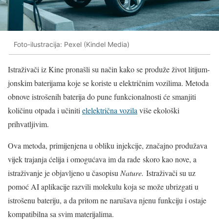
Foto-ilustracija: Pexel (Kindel Media)
Istraživači iz Kine pronašli su način kako se produže život litijum-
jonskim baterijama koje se koriste u električnim vozilima. Metoda
obnove istrošenih baterija do pune funkcionalnosti će smanjiti
količinu otpada i učiniti
elelektrična vozila
više ekološki
prihvatljivim.
Ova metoda, primijenjena u obliku injekcije, značajno produžava
vijek trajanja ćelija i omogućava im da rade skoro kao nove, a
istraživanje je objavljeno u časopisu
Nature.
Istraživači su uz
pomoć AI aplikacije razvili molekulu koja se može ubrizgati u
istrošenu bateriju, a da pritom ne narušava njenu funkciju i ostaje
kompatibilna sa svim materijalima.