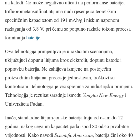
na katodi, što može negativno uticati na performanse baterije,
trifluorometansulfinat litijuma nudi rješenje sa teoretskim
specifičnim kapacitetom od 191 mAh/g i niskim naponom
razlaganja od 3,8 V, pri čemu se potpuno razlaže tokom procesa
formiranja
baterije
.
Ova tehnologija primjenljiva je u različitim scenarijima,
uključujući dopunu litijuma kroz elektrolit, dopunu katode i
popravku baterija. Ne zahtijeva izmjene na postojećim
proizvodnim linijama, proces je jednostavan, troškovi su
kontrolisani i tehnologija je već spremna za industrijsku primjenu.
Tehnologija je rezultat saradnje između
Yongtai New Energy
i
Univerziteta Fudan.
Inače, standardne litijum-jonske baterija traju od osam do 12
godina, nakog čega im kapacitet pada ispod 80 odsto prvobitne
vrijednosti. Kako navodi
Scientific American
, baterija čini oko 40