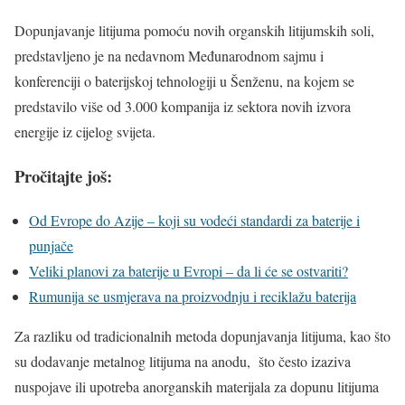
Dopunjavanje litijuma pomoću novih organskih litijumskih soli,
predstavljeno je na nedavnom Međunarodnom sajmu i
konferenciji o baterijskoj tehnologiji u Šenženu, na kojem se
predstavilo više od 3.000 kompanija iz sektora novih izvora
energije iz cijelog svijeta.
Pročitajte još:
Od Evrope do Azije – koji su vodeći standardi za baterije i
punjače
Veliki planovi za baterije u Evropi – da li će se ostvariti?
Rumunija se usmjerava na proizvodnju i reciklažu baterija
Za razliku od tradicionalnih metoda dopunjavanja litijuma, kao što
su dodavanje metalnog litijuma na anodu, što često izaziva
nuspojave ili upotreba anorganskih materijala za dopunu litijuma