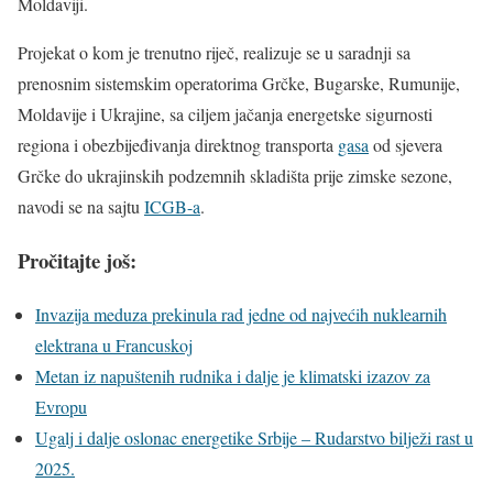
Moldaviji.
Projekat o kom je trenutno riječ, realizuje se u saradnji sa
prenosnim sistemskim operatorima Grčke, Bugarske, Rumunije,
Moldavije i Ukrajine, sa ciljem jačanja energetske sigurnosti
regiona i obezbijeđivanja direktnog transporta
gasa
od sjevera
Grčke do ukrajinskih podzemnih skladišta prije zimske sezone,
navodi se na sajtu
ICGB-a
.
Pročitajte još:
Invazija meduza prekinula rad jedne od najvećih nuklearnih
elektrana u Francuskoj
Metan iz napuštenih rudnika i dalje je klimatski izazov za
Evropu
Ugalj i dalje oslonac energetike Srbije – Rudarstvo bilježi rast u
2025.