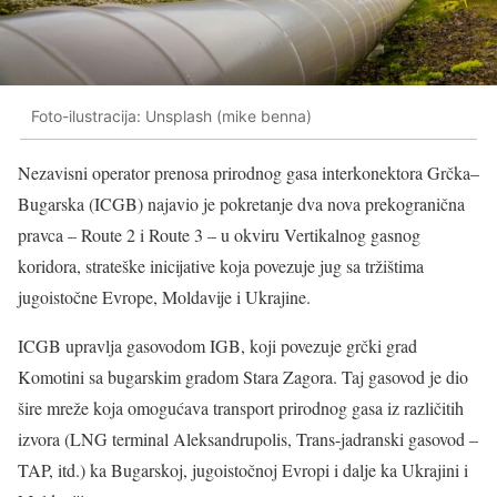
Foto-ilustracija: Unsplash (mike benna)
Nezavisni operator prenosa prirodnog gasa interkonektora Grčka–
Bugarska (ICGB) najavio je pokretanje dva nova prekogranična
pravca – Route 2 i Route 3 – u okviru Vertikalnog gasnog
koridora, strateške inicijative koja povezuje jug sa tržištima
jugoistočne Evrope, Moldavije i Ukrajine.
ICGB upravlja gasovodom IGB, koji povezuje grčki grad
Komotini sa bugarskim gradom Stara Zagora. Taj gasovod je dio
šire mreže koja omogućava transport prirodnog gasa iz različitih
izvora (LNG terminal Aleksandrupolis, Trans-jadranski gasovod –
TAP, itd.) ka Bugarskoj, jugoistočnoj Evropi i dalje ka Ukrajini i