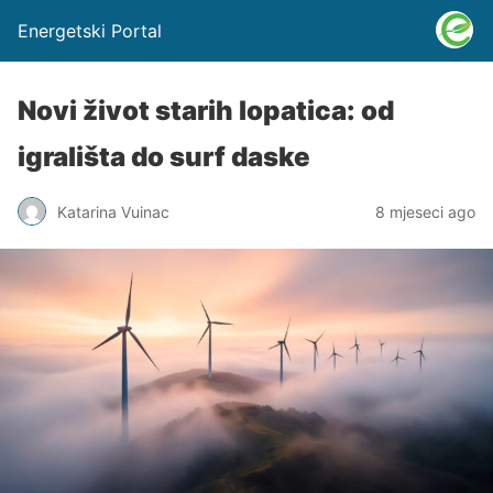
Energetski Portal
Novi život starih lopatica: od
igrališta do surf daske
Katarina Vuinac
8 mjeseci ago