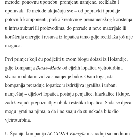
metode: ponovnu upotrebu, promjenu namjene, reciklažu i
oporavak. Te metode uključuju sve – od popravki i prodaje
polovnih komponenti, preko kreativnog prenamenskog korištenja
u infrastrukturi ili proizvodima, do prerade u nove materijale ili
korištenja energije i resursa iz lopatica tamo gdje reciklaža još nije
moguća.
Prvi primjer koji ću podijeliti u ovom blogu dolazi iz Holandije,
gdje kompanija
Blade–Made
od cijelih lopatica vjetroturbina
stvara modularni zid za smanjenje buke. Osim toga, ista
kompanija prerađuje lopatice u izdržljiva igrališta i urbani
namještaj – dijelovi lopatica postaju penjalice, klackalice i klupe,
zadržavajući prepoznatljiv oblik i estetiku lopatica. Sada se djeca
mogu igrati na njima, a da i ne znaju da su nekada bile dio
vjetroturbina.
U Španiji, kompanija
ACCIONA Energía
u saradnji sa modnom