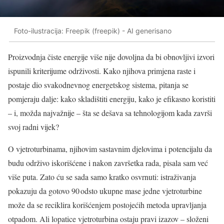
Foto-ilustracija: Freepik (freepik) - AI generisano
Proizvodnja čiste energije više nije dovoljna da bi obnovljivi izvori
ispunili kriterijume održivosti. Kako njihova primjena raste i
postaje dio svakodnevnog energetskog sistema, pitanja se
pomjeraju dalje: kako skladištiti energiju, kako je efikasno koristiti
– i, možda najvažnije – šta se dešava sa tehnologijom kada završi
svoj radni vijek?
O vjetroturbinama, njihovim sastavnim djelovima i potencijalu da
budu održivo iskorišćene i nakon završetka rada, pisala sam već
više puta. Zato ću se sada samo kratko osvrnuti: istraživanja
pokazuju da gotovo 90 odsto ukupne mase jedne vjetroturbine
može da se reciklira korišćenjem postojećih metoda upravljanja
otpadom. Ali lopatice vjetroturbina ostaju pravi izazov – složeni