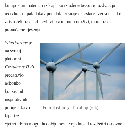
kompozitni materijali iz kojih su izrađene teško se razdvajaju i
recikliraju. Ipak, takav podatak ne smije da ostane izgovor – ako
zaista želimo da obnovljivi izvori budu održivi, moramo da
pronađemo rješenja.
WindEurope
je
na svojoj
platformi
Circularity Hub
predstavio
nekoliko
konkretnih i
inspirativnih
primjera kako
Foto-ilustracija: Pixabay (n-k)
lopatice
vjetroturbina mogu da dobiju novu vrijednost kroz četiri osnovne