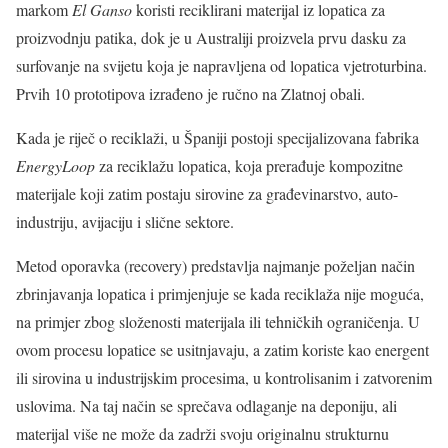
markom
El Ganso
koristi reciklirani materijal iz lopatica za
proizvodnju patika, dok je u Australiji proizvela prvu dasku za
surfovanje na svijetu koja je napravljena od lopatica vjetroturbina.
Prvih 10 prototipova izrađeno je ručno na Zlatnoj obali.
Kada je riječ o reciklaži, u Španiji postoji specijalizovana fabrika
EnergyLoop
za reciklažu lopatica, koja prerađuje kompozitne
materijale koji zatim postaju sirovine za građevinarstvo, auto-
industriju, avijaciju i slične sektore.
Metod oporavka (recovery) predstavlja najmanje poželjan način
zbrinjavanja lopatica i primjenjuje se kada reciklaža nije moguća,
na primjer zbog složenosti materijala ili tehničkih ograničenja. U
ovom procesu lopatice se usitnjavaju, a zatim koriste kao energent
ili sirovina u industrijskim procesima, u kontrolisanim i zatvorenim
uslovima. Na taj način se sprečava odlaganje na deponiju, ali
materijal više ne može da zadrži svoju originalnu strukturnu