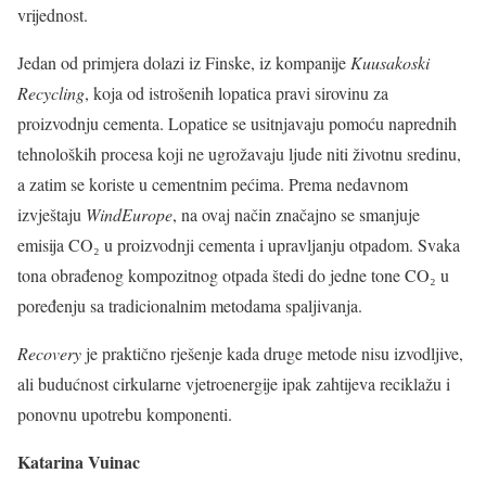
vrijednost.
Jedan od primjera dolazi iz Finske, iz kompanije
Kuusakoski
Recycling
, koja od istrošenih lopatica pravi sirovinu za
proizvodnju cementa. Lopatice se usitnjavaju pomoću naprednih
tehnoloških procesa koji ne ugrožavaju ljude niti životnu sredinu,
a zatim se koriste u cementnim pećima. Prema nedavnom
izvještaju
WindEurope
, na ovaj način značajno se smanjuje
emisija CO₂ u proizvodnji cementa i upravljanju otpadom. Svaka
tona obrađenog kompozitnog otpada štedi do jedne tone CO₂ u
poređenju sa tradicionalnim metodama spaljivanja.
Recovery
je praktično rješenje kada druge metode nisu izvodljive,
ali budućnost cirkularne vjetroenergije ipak zahtijeva reciklažu i
ponovnu upotrebu komponenti.
Katarina Vuinac