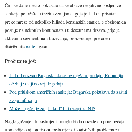
Čini se da je riječ o pokušaju da se ublaže negativne posljedice
sankcija po tržišta u trećim zemljama, gdje je Lukoil prisutan
preko mreže od nekoliko hiljada benzinskih stanica, s obzirom da
posluje na nekoliko kontinenata i u desetinama država, gdje je
aktivan u segmentima istraživanja, proizvodnje, prerade i
distribucije
nafte
i gasa.
Pročitajte još:
Lukoil pozvao Bugarsku da se ne mješa u prodaju, Rumuniju
očekuje dalji razvoj događaja
Pod pritiskom američkih sankcija: Bugarska pokušava da zaštiti
svoju rafineriju
Može li rješenje za „Lukoil” biti recept za NIS
Naglo gašenje tih postrojenja moglo bi da dovede do poremećaja
u snabdijevanju gorivom, rasta cijena i logističkih problema za