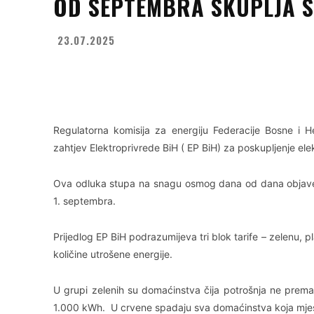
OD SEPTEMBRA SKUPLJA S
23.07.2025
Facebook
X
WhatsApp
Regulatorna komisija za energiju Federacije Bosne i H
zahtjev Elektroprivrede BiH ( EP BiH) za poskupljenje elek
Ova odluka stupa na snagu osmog dana od dana objave 
1. septembra.
Prijedlog EP BiH podrazumijeva tri blok tarife – zelenu, p
količine utrošene energije.
U grupi zelenih su domaćinstva čija potrošnja ne prem
1.000 kWh. U crvene spadaju sva domaćinstva koja mje