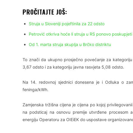
PROČITAJTE JOŠ:
Struja u Sloveniji pojeftinila za 22 odsto
Petrović otkriva hoće li struja u RS ponovo poskupjeti 
Od 1. marta struja skuplja u Brčko distriktu
To znači da ukupno prosječno povećanje za kategoriju 
3,67 odsto i za kategoriju javna rasvjeta 5,08 odsto.
Na 14. redovnoj sjednici donesena je i Odluka o zamj
feninga/kWh.
Zamjenska tržišna cijena je cijena po kojoj privilegovan
na podsticaj na osnovu premije utvrđene procesom auk
energiju Operatoru za OIEiEK do uspostave organizovanog