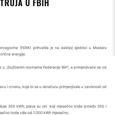
TRUJA U FBIH
Linkedin
Viber
ercegovine (FERK) prihvatila je na dašnjoj sjednici u Mostaru
trične energije.
u „Službenim novinama Federacije BiH“, a primjenjivaće se od
lavu i crvenu, koje bi se u obračunu primjenjivale u zavisnosti od
ašuje 350 kWh, plava su oni koji mjesečno troše između 350 i
sečno troše više od 1.000 kWh mjesečno.