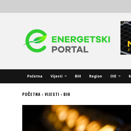
Početna
Vijesti
BiH
Region
OIE
M
POČETNA
VIJESTI
BIH