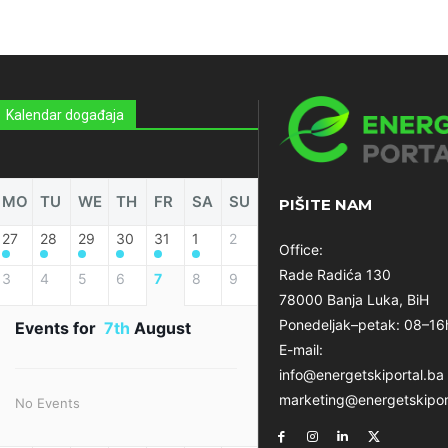
Kalendar događaja
MO
TU
WE
TH
FR
SA
SU
PIŠITE NAM
27
28
29
30
31
1
2
Office:
Rade Radića 130
3
4
5
6
7
8
9
78000 Banja Luka, BiH
Ponedeljak–petak: 08–16
Events for
7th
August
E-mail:
info@energetskiportal.ba
marketing@energetskipor
No Events