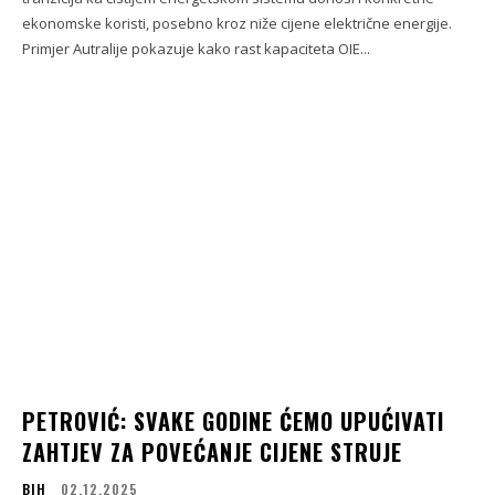
ekonomske koristi, posebno kroz niže cijene električne energije.
Primjer Autralije pokazuje kako rast kapaciteta OIE...
PETROVIĆ: SVAKE GODINE ĆEMO UPUĆIVATI
ZAHTJEV ZA POVEĆANJE CIJENE STRUJE
BIH
02.12.2025