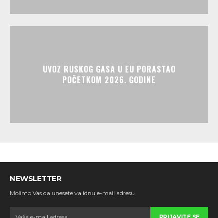
UVOZ RUSKOG GASA U EU PORASTAO
POČETKOM 2026. GODINE
NEWSLETTER
Molimo Vas da unesete validnu e-mail adresu
PRIJAVITE SE