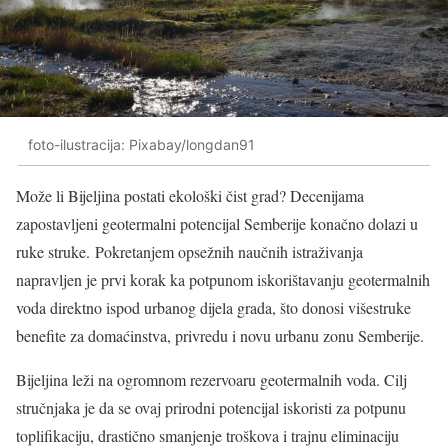
foto-ilustracija: Pixabay/longdan91
Može li Bijeljina postati ekološki čist grad? Decenijama
zapostavljeni geotermalni potencijal Semberije konačno dolazi u
ruke struke. Pokretanjem opsežnih naučnih istraživanja
napravljen je prvi korak ka potpunom iskorištavanju geotermalnih
voda direktno ispod urbanog dijela grada, što donosi višestruke
benefite za domaćinstva, privredu i novu urbanu zonu Semberije.
Bijeljina leži na ogromnom rezervoaru geotermalnih voda. Cilj
stručnjaka je da se ovaj prirodni potencijal iskoristi za potpunu
toplifikaciju, drastično smanjenje troškova i trajnu eliminaciju