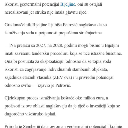
iskoristi geotermalni potencijal
Bijeljine
, oni su ostajali
nerealizovani jer struka nije imala glavnu riječ.
Gradonačelnik Bijeljine Ljubiša Petrović naglašava da su
istraživanja sada u potpunosti prepuštena stručnjacima.
— Na prelazu sa 2027. na 2028. godinu mogli bismo u Bijeljini
imati završenu tendersku proceduru koja se tiče istražne bušotine.
Ona bi poslužila za eksploataciju, odnosno da se topla voda
iskoristi za zagrijavanje individualnih stambenih objekata,
zajednica etažnih vlasnika (ZEV-ova) i u privredni potencijal,
odnosno svrhe — izjavio je Petrović.
Cjelokupan proces istraživanja koštaće oko milion eura, a
profesori iz ove oblasti naglašavaju da je riječ o investiciji koja se
dugoročno višestruko isplati.
Priroda je Semberiji dala ogroman geotermalni potencijal i krajnje