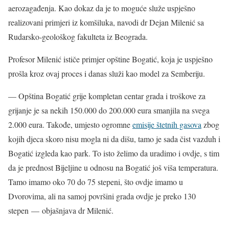
aerozagađenja. Kao dokaz da je to moguće služe uspješno
realizovani primjeri iz komšiluka, navodi dr Dejan Milenić sa
Rudarsko-geološkog fakulteta iz Beograda.
Profesor Milenić ističe primjer opštine Bogatić, koja je uspješno
prošla kroz ovaj proces i danas služi kao model za Semberiju.
— Opština Bogatić grije kompletan centar grada i troškove za
grijanje je sa nekih 150.000 do 200.000 eura smanjila na svega
2.000 eura. Takođe, umjesto ogromne
emisije štetnih gasova
zbog
kojih djeca skoro nisu mogla ni da dišu, tamo je sada čist vazduh i
Bogatić izgleda kao park. To isto želimo da uradimo i ovdje, s tim
da je prednost Bijeljine u odnosu na Bogatić još viša temperatura.
Tamo imamo oko 70 do 75 stepeni, što ovdje imamo u
Dvorovima, ali na samoj površini grada ovdje je preko 130
stepen — objašnjava dr Milenić.