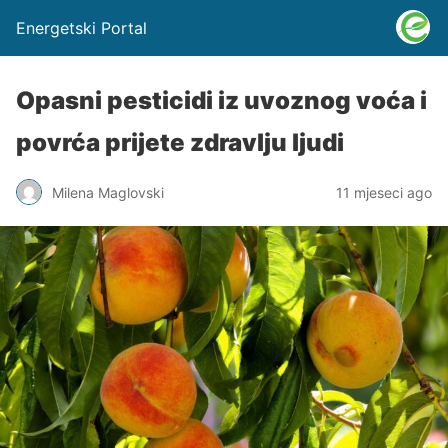
Energetski Portal
Opasni pesticidi iz uvoznog voća i
povrća prijete zdravlju ljudi
Milena Maglovski
11 mjeseci ago