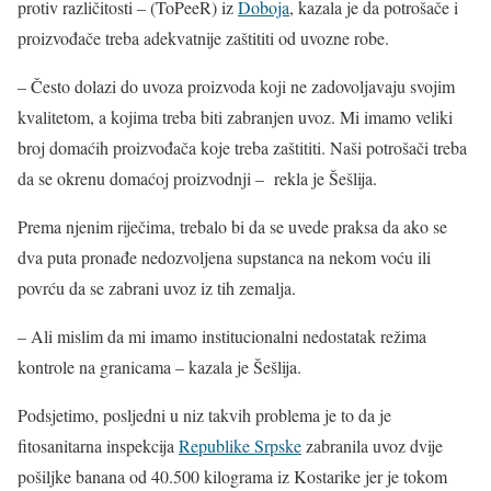
protiv različitosti – (ToPeeR) iz
Doboja
, kazala je da potrošače i
proizvođače treba adekvatnije zaštititi od uvozne robe.
– Često dolazi do uvoza proizvoda koji ne zadovoljavaju svojim
kvalitetom, a kojima treba biti zabranjen uvoz. Mi imamo veliki
broj domaćih proizvođača koje treba zaštititi. Naši potrošači treba
da se okrenu domaćoj proizvodnji – rekla je Šešlija.
Prema njenim riječima, trebalo bi da se uvede praksa da ako se
dva puta pronađe nedozvoljena supstanca na nekom voću ili
povrću da se zabrani uvoz iz tih zemalja.
– Ali mislim da mi imamo institucionalni nedostatak režima
kontrole na granicama – kazala je Šešlija.
Podsjetimo, posljedni u niz takvih problema je to da je
fitosanitarna inspekcija
Republike Srpske
zabranila uvoz dvije
pošiljke banana od 40.500 kilograma iz Kostarike jer je tokom