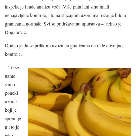
inspekcije i rade analizu voća. Više puta lani smo imali
nenajavljene kontrole, i to na slučajnim uzorcima, i sve je bilo u
granicama normale. Svi se pridržavamo uputstava – rekao je
Dojčinović.
Dodao je da se prilikom uvoza na granicama ne rade dovoljno
kontrole.
– To se
uzme
samo
poneki
uzorak
koji je
spremlje
n i to je
jako