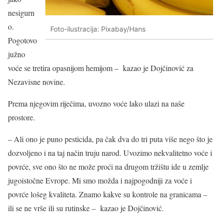
nesigurn
o.
Foto-ilustracija: Pixabay/Hans
Pogotovo
južno
voće se tretira opasnijom hemijom – kazao je Dojčinović za
Nezavisne novine.
Prema njegovim riječima, uvozno voće lako ulazi na naše
prostore.
– Ali ono je puno pesticida, pa čak dva do tri puta više nego što je
dozvoljeno i na taj način truju narod. Uvozimo nekvalitetno voće i
povrće, sve ono što ne može proći na drugom tržištu ide u zemlje
jugoistočne Evrope. Mi smo možda i najpogodniji za voće i
povrće lošeg kvaliteta. Znamo kakve su kontrole na granicama –
ili se ne vrše ili su rutinske – kazao je Dojčinović.