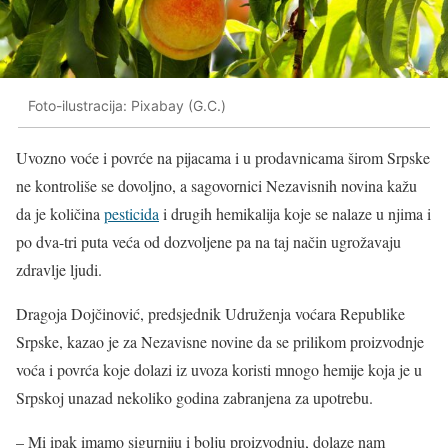
Foto-ilustracija: Pixabay (G.C.)
Uvozno voće i povrće na pijacama i u prodavnicama širom Srpske
ne kontroliše se dovoljno, a sagovornici Nezavisnih novina kažu
da je količina
pesticida
i drugih hemikalija koje se nalaze u njima i
po dva-tri puta veća od dozvoljene pa na taj način ugrožavaju
zdravlje ljudi.
Dragoja Dojčinović, predsjednik Udruženja voćara Republike
Srpske, kazao je za Nezavisne novine da se prilikom proizvodnje
voća i povrća koje dolazi iz uvoza koristi mnogo hemije koja je u
Srpskoj unazad nekoliko godina zabranjena za upotrebu.
– Mi ipak imamo sigurniju i bolju proizvodnju, dolaze nam