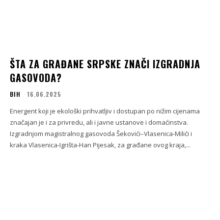
ŠTA ZA GRAĐANE SRPSKE ZNAČI IZGRADNJA
GASOVODA?
BIH
16.06.2025
Energent koji je ekološki prihvatljiv i dostupan po nižim cijenama
značajan je i za privredu, ali i javne ustanove i domaćinstva.
Izgradnjom magistralnog gasovoda Šekovići–Vlasenica-Milići i
kraka Vlasenica-Igrišta-Han Pijesak, za građane ovog kraja,...