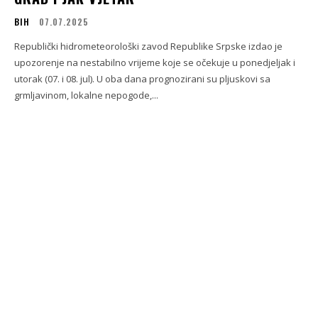
BIH
07.07.2025
Republički hidrometeorološki zavod Republike Srpske izdao je
upozorenje na nestabilno vrijeme koje se očekuje u ponedjeljak i
utorak (07. i 08. jul). U oba dana prognozirani su pljuskovi sa
grmljavinom, lokalne nepogode,...