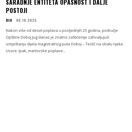
SARADNJE ENTITETA OPASNOST I DALJE
POSTOJI
BIH
06.10.2025
Nakon više od deset poplava u posljednjih 25 godina, područje
Opštine Doboj Jug danas je znatno zaštićenije zahvaljujući
izmještanju dijela magistralnog puta Doboj – Teslić na obalu rijeke
Usore. Ipak, martovske poplave...