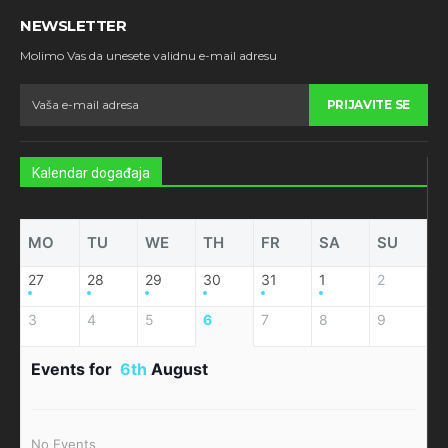
NEWSLETTER
Molimo Vas da unesete validnu e-mail adresu
PRIJAVITE SE
Kalendar događaja
MO
TU
WE
TH
FR
SA
SU
27
28
29
30
31
1
2
3
4
5
6
7
8
9
Events for
6th
August
No Events