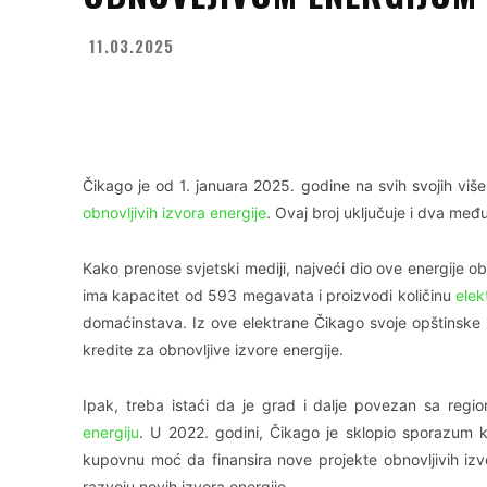
11.03.2025
Facebook
X
WhatsApp
Čikago je od 1. januara 2025. godine na svih svojih viš
obnovljivih izvora energije
. Ovaj broj uključuje i dva me
Kako prenose svjetski mediji, najveći dio ove energije o
ima kapacitet od 593 megavata i proizvodi količinu
elek
domaćinstava. Iz ove elektrane Čikago svoje opštinske 
kredite za obnovljive izvore energije.
Ipak, treba istaći da je grad i dalje povezan sa regi
energiju
. U 2022. godini, Čikago je sklopio sporazum k
kupovnu moć da finansira nove projekte obnovljivih izv
razvoju novih izvora energije.