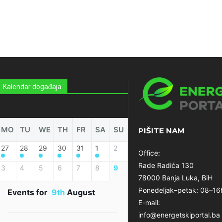
Kalendar događaja
MO
TU
WE
TH
FR
SA
SU
PIŠITE NAM
27
28
29
30
31
1
2
Office:
Rade Radića 130
3
4
5
6
7
8
9
78000 Banja Luka, BiH
Ponedeljak–petak: 08–16
Events for
9th
August
E-mail:
info@energetskiportal.ba