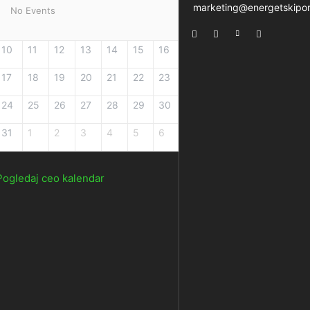
marketing@energetskipor
No Events
10
11
12
13
14
15
16
17
18
19
20
21
22
23
24
25
26
27
28
29
30
31
1
2
3
4
5
6
Pogledaj ceo kalendar