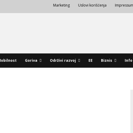
Marketing
Uslovi korišćenja
Impressu
obilnost
Goriva
Održivi razvoj
EE
Biznis
Info