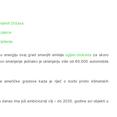
injenih Država
kolarce
rješenja
u energiju ovaj grad smanjiti emisije
ugljen-dioksida
za skoro
ovo smanjenje jednako je uklanjanju više od 60.000 automobila
američke gradove kada je riječ o borbi protiv klimatskih
 danas ima još ambiciozniji cilj – do 2035. godine svi objekti u