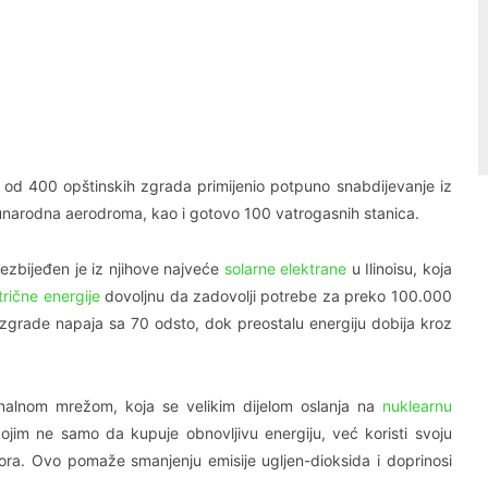
Linkedin
Viber
e od 400 opštinskih zgrada primijenio potpuno snabdijevanje iz
đunarodna aerodroma, kao i gotovo 100 vatrogasnih stanica.
bezbijeđen je iz njihove najveće
solarne elektrane
u Ilinoisu, koja
trične energije
dovoljnu da zadovolji potrebe za preko 100.000
zgrade napaja sa 70 odsto, dok preostalu energiju dobija kroz
onalnom mrežom, koja se velikim dijelom oslanja na
nuklearnu
ojim ne samo da kupuje obnovljivu energiju, već koristi svoju
ora. Ovo pomaže smanjenju emisije ugljen-dioksida i doprinosi