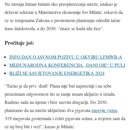
Ne moraju Istrani brinuti oko preopterećenja mreže, istakao je
državni sekretar u Ministarstvu ekonomije Ivo Milatić, rekavši da
će se izmjenama Zakona o prostornom planiranju odrediti tačne
trase dalekovoda, a do 2030. “znaće se kuda idu žice”.
Pročitaje još:
INFO DAN O JAVNOM POZIVU U OKVIRU LFMWB-A
MEĐUNARODNA KONFERENCIJA „DANI OIE“ U PULI
BLIŽI SE SAVJETOVANJE ENERGETIKA 2024
“Tačno je da prvi ‘draft’ Plana nije baš najsrećniji i na sebe
preuzimam odgovornost što se ranije nisam uključio u izradu.
Radimo sada na njemu i biće sasvim drugačiji. Do 2030.
planiramo da na mrežu uključimo dva gigavata
energije vjetra
,
319 megavata geotermala i četiri gigavata solara, a uvjeren sam da
će taj broj biti i veći”, kazao je Milatić.