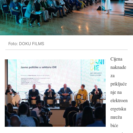
Foto: DOKU FILMS
Cijena
naknade
za
priključe
nje na
elektroen
ergetsku
mrežu
biće