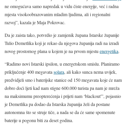
ne omogućava samo napredak u vidu čiste energije, već i radna
mjesta visokoobrazovanim mladim ljudima, ali i regionalni
razvoj”, kazala je Maja Pokrovac.
Da je zaista tako, potvrdio je zamjenik župana Istarske županije
Tulio Demetlika koji je rekao da njegova županija radi na izradi
novog prostornog plana u kojem je na prvom mjestu
energetika
.
“Radimo novi Istarski ipsilon, u energetskom smislu. Planiramo
priključenje 400 megavata
solara
, ali kako sunca nema uvijek,
predvidjeli smo i baterijske stanice od 150 megavata koje će nam
dobro doći ljeti kad nam stigne 600.000 turista pa nam je mreža
na maksimumu preopterećenja i prijeti nam ‘blackout'”, pojasnio
je Demetlika pa dodao da Istarska županija želi da postane
autonomna što se struje tiče, a nada se da će same spomenute
baterije u pogonu biti za deset godina.