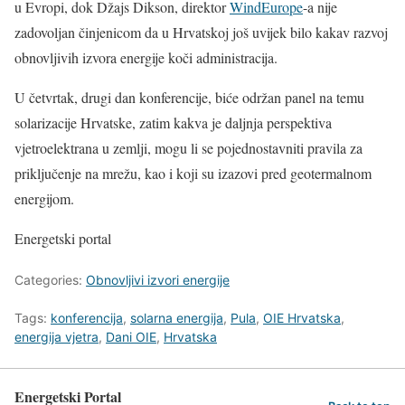
u Evropi, dok Džajs Dikson, direktor
WindEurope
-a nije
zadovoljan činjenicom da u Hrvatskoj još uvijek bilo kakav razvoj
obnovljivih izvora energije koči administracija.
U četvrtak, drugi dan konferencije, biće održan panel na temu
solarizacije Hrvatske, zatim kakva je daljnja perspektiva
vjetroelektrana u zemlji, mogu li se pojednostavniti pravila za
priključenje na mrežu, kao i koji su izazovi pred geotermalnom
energijom.
Energetski portal
Categories:
Obnovljivi izvori energije
Tags:
konferencija
,
solarna energija
,
Pula
,
OIE Hrvatska
,
energija vjetra
,
Dani OIE
,
Hrvatska
Energetski Portal