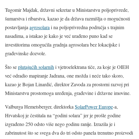
Tugomir Majdak, državni sekretar u Ministarstvu poljoprivrede,
šumarstva i ribarstva, kazao je da država razmišlja o mogućnosti
postavljanja
agrosolara
i na poljoprivredna područja s trajnim
nasadima, a istakao je kako je već urađeno puno kad se
investitorima omogućila gradnja agrosolara bez lokacijske i
građevinske dozvole.
Što se
plutajućih solarnih
i vjetroelektrana tiče, za koje je OIEH
već odradio mapiranje Jadrana, one možda i neće tako skoro,
kazao je Bojan Linardić, direktor Zavoda za prostorni razvoj pri
Ministarstvu prostornoga uređenja, građevine i državne imovine.
Valburga Hemetsberger, direktorka
SolarPower Europe
-a,
Hrvatskoj je čestitala na “godini solara” jer je prošle godine
izgrađeno 250 odsto više nego godinu ranije. Izrazila je i
zabrinutost što se svega dva do tri odsto panela trenutno proizvodi