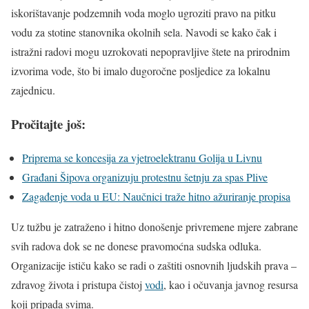
iskorištavanje podzemnih voda moglo ugroziti pravo na pitku
vodu za stotine stanovnika okolnih sela. Navodi se kako čak i
istražni radovi mogu uzrokovati nepopravljive štete na prirodnim
izvorima vode, što bi imalo dugoročne posljedice za lokalnu
zajednicu.
Pročitajte još:
Priprema se koncesija za vjetroelektranu Golija u Livnu
Građani Šipova organizuju protestnu šetnju za spas Plive
Zagađenje voda u EU: Naučnici traže hitno ažuriranje propisa
Uz tužbu je zatraženo i hitno donošenje privremene mjere zabrane
svih radova dok se ne donese pravomoćna sudska odluka.
Organizacije ističu kako se radi o zaštiti osnovnih ljudskih prava –
zdravog života i pristupa čistoj
vodi
, kao i očuvanja javnog resursa
koji pripada svima.