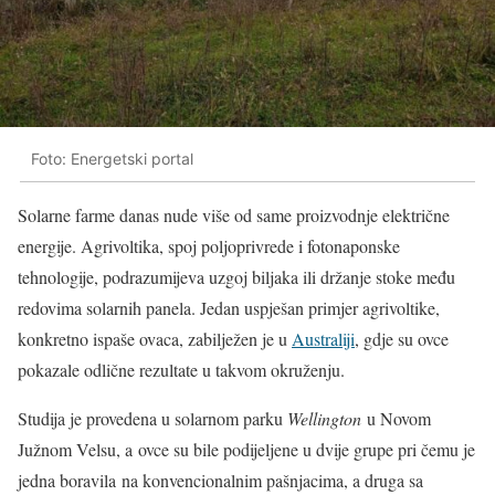
Foto: Energetski portal
Solarne farme danas nude više od same proizvodnje električne
energije. Agrivoltika, spoj poljoprivrede i fotonaponske
tehnologije, podrazumijeva uzgoj biljaka ili držanje stoke među
redovima solarnih panela. Jedan uspješan primjer agrivoltike,
konkretno ispaše ovaca, zabilježen je u
Australiji
, gdje su ovce
pokazale odlične rezultate u takvom okruženju.
Studija je provedena u solarnom parku
Wellington
u Novom
Južnom Velsu, a ovce su bile podijeljene u dvije grupe pri čemu je
jedna boravila na konvencionalnim pašnjacima, a druga sa