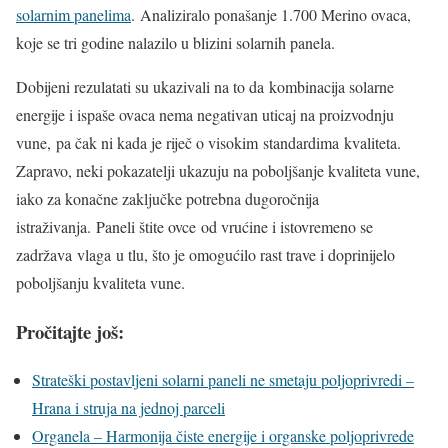
solarnim panelima
. Analiziralo ponašanje 1.700 Merino ovaca,
koje se tri godine nalazilo u blizini solarnih panela.
Dobijeni rezulatati su ukazivali na to da kombinacija solarne
energije i ispaše ovaca nema negativan uticaj na proizvodnju
vune, pa čak ni kada je riječ o visokim standardima kvaliteta.
Zapravo, neki pokazatelji ukazuju na poboljšanje kvaliteta vune,
iako za konačne zaključke potrebna dugoročnija
istraživanja. Paneli štite ovce od vrućine i istovremeno se
zadržava vlaga u tlu, što je omogućilo rast trave i doprinijelo
poboljšanju kvaliteta vune.
Pročitajte još:
Strateški postavljeni solarni paneli ne smetaju poljoprivredi –
Hrana i struja na jednoj parceli
Organela – Harmonija čiste energije i organske poljoprivrede