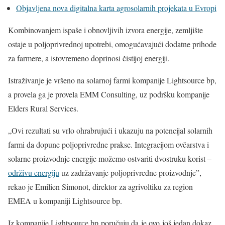
Objavljena nova digitalna karta agrosolarnih projekata u Evropi
Kombinovanjem ispaše i obnovljivih izvora energije, zemljište
ostaje u poljoprivrednoj upotrebi, omogućavajući dodatne prihode
za farmere, a istovremeno doprinosi čistijoj energiji.
Istraživanje je vršeno na solarnoj farmi kompanije Lightsource bp,
a provela ga je provela EMM Consulting, uz podršku kompanije
Elders Rural Services.
„Ovi rezultati su vrlo ohrabrujući i ukazuju na potencijal solarnih
farmi da dopune poljoprivredne prakse. Integracijom ovčarstva i
solarne proizvodnje energije možemo ostvariti dvostruku korist –
održivu energiju
uz zadržavanje poljoprivredne proizvodnje”,
rekao je Emilien Simonot, direktor za agrivoltiku za region
EMEA u kompaniji Lightsource bp.
Iz kompanije Lightsource bp poručuju da je ovo još jedan dokaz