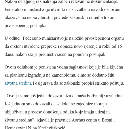
Nakon detaljnog razmatranja žalbe i relevantne dokumentacije,
Federalno ministarstvo je utvrdilo da su žalbeni navodi osnovani,
ukazavši na nepravilnosti i povrede zakonskih odredbi tokom
prvostepenog postupka.
U odluci, Federalno ministarstvo je naložilo prvostepenom organu
da otkloni utvrđene prepreke i donese novo rješenje u roku od 15
dana, nakon što je predmet vraćen na ponovni postupak.
Ovom odlukom je poništena vodna saglasnost koja je bila ključna
za planiranu izgradnju na kamenolomu, čime se dodatno štiti
životna sredina
i osigurava da se zakonski propisi striktno poštuju.
“Ovo je samo još jedan dokaz u nizu da naša borba nije uzaludna.
Još jednom smo dokazali da se lokalne zajednice moraju
uključivati u procese donošenja oduka koje imaju uticaj na
životnu sredinu”, izjavila je pravnica Aarhus centra u Bosni i
Hercegovini Nina Kreševljaković.