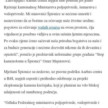
“Zahvaljujući Aarhus centru uspjeli smo poništiti još jedno
Rješenje kantonalnog Ministarstva poljoprivrede, šumarstva i
vodoprivrede. Mi stanovnici Špionice se nećemo umoriti i
nastavićemo da se borimo za očuvanje naše životne sredine,
pogotovo za očuvanje
vodnih resursa
na ovom prostoru, čija
vrijednost je posebno vidljiva u ovim sušnim ljetnim mjesecima.
Po svaku cijenu ćemo sačuvati naša prirodna bogatstva za našu i
za buduće generacije i nećemo dozvoliti nikome da ih devastira i
opustoši”, poručio je predstavnik neformalne grupe građana “Stop
kamenolomu u Špionici” Omer Majstorović.
Mještani Špionice su nedavno, uz pravnu podršku Aarhus centra
u BiH, uspjeli osporiti i prethodno odobrenje za projekt
eksploatacije kamena krečnjaka, koji je planiran na vrlo bliskoj
udaljenosti od stambenog područja.
“Odluka Federalnog ministarstva poljoprivrede, vodoprivrede i