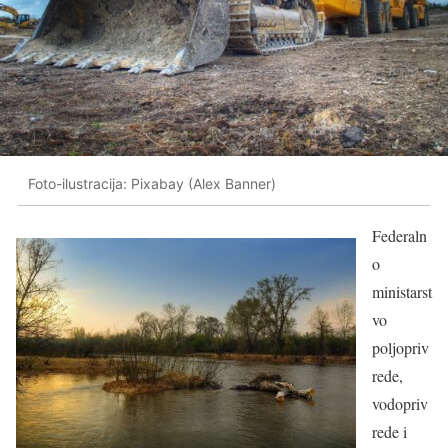
Foto-ilustracija: Pixabay (Alex Banner)
Federaln
o
ministarst
vo
poljopriv
rede,
vodopriv
rede i