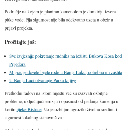
Područje na kojem je planiran kamenolom je dom triju izvora
pitke vode, čija sigurnost nije bila adekvatno uzeta u obzir u
prijavi projekta.
Pročitajte još:
Sve izvjesnije pokretanje rudnika na ležištu Bukova Kosa kod
Prijedora
Migracije dovele bijele rode u Banja Luku, potrebna im zaštita
U Banja Luci otvaranje Parka knjige
Prethodni radovi na istom mjestu već su izazvali ozbiljne
probleme, uključujući eroziju i opasnost od padanja kamenja u
korito
rijeke Bistrice
, što je ozbiljno ugrozilo životnu sredinu i
sigurnost lokalnog stanovništva.