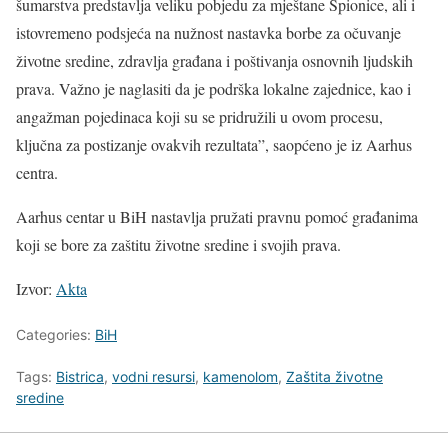
šumarstva predstavlja veliku pobjedu za mještane Špionice, ali i
istovremeno podsjeća na nužnost nastavka borbe za očuvanje
životne sredine, zdravlja građana i poštivanja osnovnih ljudskih
prava. Važno je naglasiti da je podrška lokalne zajednice, kao i
angažman pojedinaca koji su se pridružili u ovom procesu,
ključna za postizanje ovakvih rezultata”, saopćeno je iz Aarhus
centra.
Aarhus centar u BiH nastavlja pružati pravnu pomoć građanima
koji se bore za zaštitu životne sredine i svojih prava.
Izvor:
Akta
Categories:
BiH
Tags:
Bistrica
,
vodni resursi
,
kamenolom
,
Zaštita životne
sredine