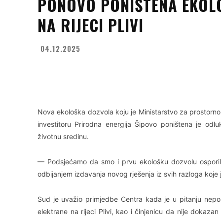
PONOVO PONIŠTENA EKOLO
NA RIJECI PLIVI
04.12.2025
Facebook
X
WhatsApp
Nova ekološka dozvola koju je Ministarstvo za prostorno
investitoru Prirodna energija Šipovo poništena je o
životnu sredinu.
— Podsjećamo da smo i prvu ekološku dozvolu osporili
odbijanjem izdavanja novog rješenja iz svih razloga koje
Sud je uvažio primjedbe Centra kada je u pitanju nepost
elektrane na rijeci Plivi, kao i činjenicu da nije dokaza