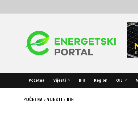
Početna
Vijesti
BiH
Region
OIE
M
POČETNA
VIJESTI
BIH