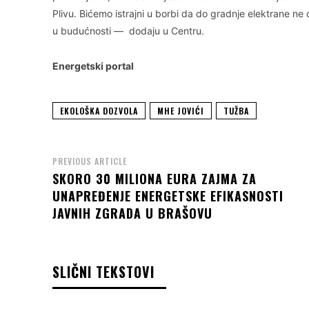
Plivu. Bićemo istrajni u borbi da do gradnje elektrane ne d
u budućnosti — dodaju u Centru.
Energetski portal
EKOLOŠKA DOZVOLA
MHE JOVIĆI
TUŽBA
PREVIOUS ARTICLE
SKORO 30 MILIONA EURA ZAJMA ZA
UNAPREĐENJE ENERGETSKE EFIKASNOSTI
JAVNIH ZGRADA U BRAŠOVU
SLIČNI TEKSTOVI