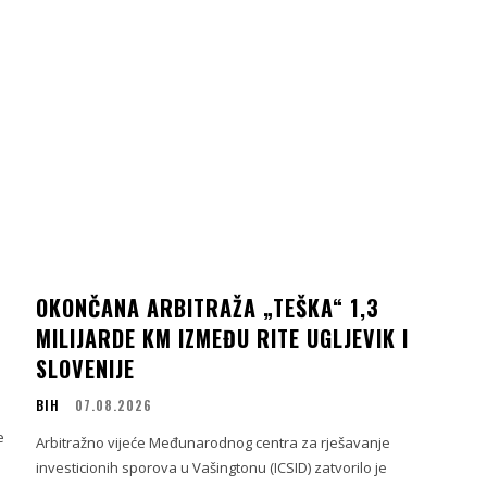
OKONČANA ARBITRAŽA „TEŠKA“ 1,3
MILIJARDE KM IZMEĐU RITE UGLJEVIK I
SLOVENIJE
BIH
07.08.2026
e
Arbitražno vijeće Međunarodnog centra za rješavanje
investicionih sporova u Vašingtonu (ICSID) zatvorilo je