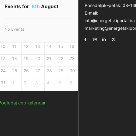
Ponedeljak–petak: 08–16
Events for
8th
August
E-mail:
info@energetskiportal.ba
marketing@energetskipor
No Events
10
11
12
13
14
15
16
17
18
19
20
21
22
23
24
25
26
27
28
29
30
31
1
2
3
4
5
6
Pogledaj ceo kalendar