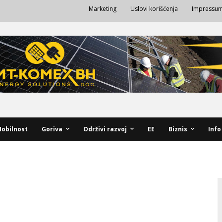
Marketing
Uslovi korišćenja
Impressu
obilnost
Goriva
Održivi razvoj
EE
Biznis
Info