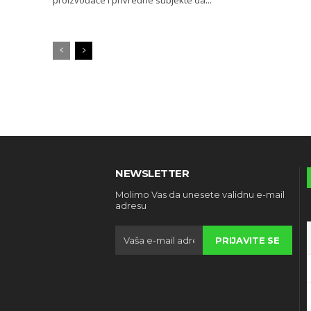
proizvođače i privredne subjekte da...
NEWSLETTER
Molimo Vas da unesete validnu e-mail
adresu
PRIJAVITE SE