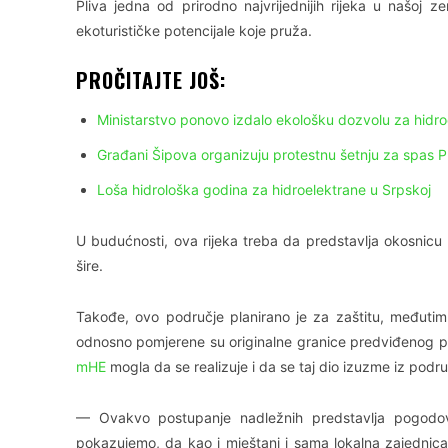
Pliva jedna od prirodno najvrijednijih rijeka u našoj ze
ekoturističke potencijale koje pruža.
PROČITAJTE JOŠ:
Ministarstvo ponovo izdalo ekološku dozvolu za hidroe
Građani Šipova organizuju protestnu šetnju za spas P
Loša hidrološka godina za hidroelektrane u Srpskoj
U budućnosti, ova rijeka treba da predstavlja okosnicu 
šire.
Takođe, ovo područje planirano je za zaštitu, međutim
odnosno pomjerene su originalne granice predviđenog po
mHE
mogla da se realizuje i da se taj dio izuzme iz podru
— Ovakvo postupanje nadležnih predstavlja pogodova
pokazujemo, da kao i mještani i sama lokalna zajednica