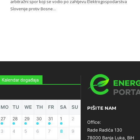
arbitražni spor koji se vodio po zahtjevu Elektrogospodarstva
Slovenije protiv Bosne...
Kalendar događaja
MO
TU
WE
TH
FR
SA
SU
PIŠITE NAM
27
28
29
30
31
1
2
Office:
Rade Radića 130
3
4
5
6
7
8
9
78000 Banja Luka, BiH