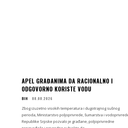
APEL GRAĐANIMA DA RACIONALNO I
ODGOVORNO KORISTE VODU
BIH
08.08.2026
Zbog izuzetno visokih temperatura i dugotrajnog sušnog
perioda, Ministarstvo poljoprivrede, šumarstva i vodoprivred
Republike Srpske pozvalo je građane, poljoprivredne