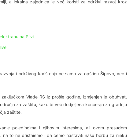
mlji, a lokalna zajednica je već koristi za održivi razvoj kroz
lektranu na Plivi
live
razvoja i održivog korištenja ne samo za opštinu Šipovo, već i
 zaključkom Vlade RS iz prošle godine, izmjenjen je obuhvat,
dručja za zaštitu, kako bi već dodjeljena koncesija za gradnju
čja zaštite.
nje pojedincima i njihovim interesima, ali ovom presudom
, na to ne pristajemo i da ćemo nastaviti našu borbu za rijeku