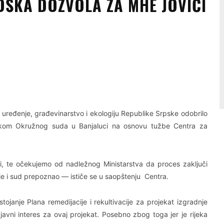
ŠKA DOZVOLA ZA MHE JOVIĆI
Linkedin
Viber
 uređenje, građevinarstvo i ekologiju Republike Srpske odobrilo
dlukom Okružnog suda u Banjaluci na osnovu tužbe Centra za
, te očekujemo od nadležnog Ministarstva da proces zaključi
 je i sud prepoznao — ističe se u saopštenju Centra.
ojanje Plana remedijacije i rekultivacije za projekat izgradnje
n javni interes za ovaj projekat. Posebno zbog toga jer je rijeka