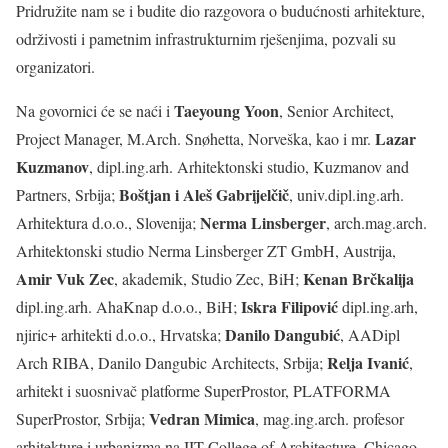
Pridružite nam se i budite dio razgovora o budućnosti arhitekture,
održivosti i pametnim infrastrukturnim rješenjima, pozvali su
organizatori.
Taeyoung Yoon
Na govornici će se naći i
, Senior Architect,
Lazar
Project Manager, M.Arch. Snøhetta, Norveška, kao i mr.
Kuzmanov
, dipl.ing.arh. Arhitektonski studio, Kuzmanov and
Boštjan i Aleš Gabrijelčič
Partners, Srbija;
, univ.dipl.ing.arh.
Nerma Linsberger
Arhitektura d.o.o., Slovenija;
, arch.mag.arch.
Arhitektonski studio Nerma Linsberger ZT GmbH, Austrija,
Amir Vuk Zec
Kenan Brčkalija
, akademik, Studio Zec, BiH;
Iskra Filipović
dipl.ing.arh. AhaKnap d.o.o., BiH;
dipl.ing.arh,
Danilo Dangubić
njiric+ arhitekti d.o.o., Hrvatska;
, AADipl
Relja Ivanić
Arch RIBA, Danilo Dangubic Architects, Srbija;
,
arhitekt i suosnivač platforme SuperProstor, PLATFORMA
Vedran Mimica
SuperProstor, Srbija;
, mag.ing.arch. profesor
arhitekture i urbanizma na IIT College of Architecture, Chicago,