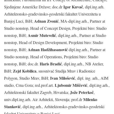
Igor Kuvač
Sjedinjene Američke Države; doc.dr
, dipl.ing.arh.
Arhitektonsko-građevinsko-geodetski fakultet Univerziteta u
Adnan Zvonić
Banjoj Luci, BiH;
, MA-dipl.ing.arh., Partner at
Studio nonstop, Head of Concept Design, Projektni biro: Studio
Asmir Mutevelić
nonstop, BiH;
, dipl.ing.arh., Partner at Studio
nonstop, Head of Design Development, Projektni biro: Studio
Adnan Hadžihasanović
nonstop, BiH;
dipl.ing.arh., Partner at
Studio nonstop, Head of Operations, Projektni biro: Studio
Haris Bradić
nonstop, BiH; doc.dr.
, dipl.ing.arh., NB Atelier,
Zejd Kobilica
BiH;
, suosnivač Studija Mrav i Radionice
Ivan Milošević
Polygon, Studio Mrav, BiH;
, dipl. ing. arh., AIM
Ljubomir Miščević
studio, Crna Gora; red.prof.art.
, dipl.ing.arh.,
Jože Peterkoč
Arhitektonski fakultet Zagreb, Hrvatska;
,
Milenko
univ.dipl.ing.arh. Air Arhitekti, Slovenija; prof.dr
Stanković
, dipl.ing.arh., Arhitektonsko-građevinsko-geodetski
fakultet Univerziteta u Banjoj Luci.