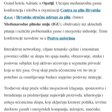
Opatiji
Grand hotela Adriatic u
. Uticajna međunarodna gasna
Centra za plin Hrvatske
konferencija i izložba u organizaciji
d.o.o.
Hrvatske stručne udruge za plin
i
, članice
Međunarodne plinske unije (IGU
), obuhvatiće niz aktuelnih
pitanja i različitu problematiku gasne i energetske industrije. Teme
Pozivu autorima
konferencije navedene su u
.
Interaktivni networking, ciljane tematske cjeline i renomirani
govornici odlike su skupa što spaja nauku, obrazovanje, struku i
poslovne subjekte koji aktivno učestvuju u segmentu privrede
koja se tiče gasa. Ovaj skup pruža učesnicima sve što im je
potrebno za osmišljavanje buduće uspješne poslovne strategije.
Trodnevni skup pruža velike mogućnosti izlaganja, sponzorstva i
brendiranja za predstavljanje najnovijih proizvoda, tehnologija i
usluga učesnicima skupa, koji uključuju kreatore politika, izvršne
direktore gasnih i energetskih kompanija, inženjere, naučnike,