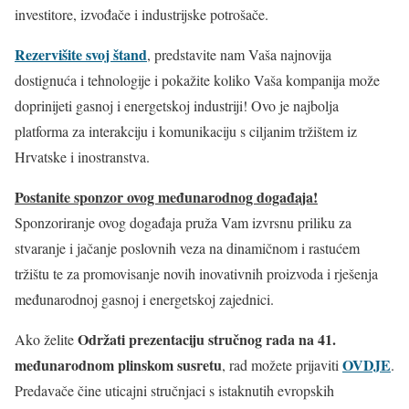
investitore, izvođače i industrijske potrošače.
Rezervišite svoj štand
, predstavite nam Vaša najnovija
dostignuća i tehnologije i pokažite koliko Vaša kompanija može
doprinijeti gasnoj i energetskoj industriji! Ovo je najbolja
platforma za interakciju i komunikaciju s ciljanim tržištem iz
Hrvatske i inostranstva.
Postanite sponzor ovog međunarodnog događaja!
Sponzoriranje ovog događaja pruža Vam izvrsnu priliku za
stvaranje i jačanje poslovnih veza na dinamičnom i rastućem
tržištu te za promovisanje novih inovativnih proizvoda i rješenja
međunarodnoj gasnoj i energetskoj zajednici.
Održati prezentaciju stručnog rada na 41.
Ako želite
međunarodnom plinskom susretu
OVDJE
, rad možete prijaviti
.
Predavače čine uticajni stručnjaci s istaknutih evropskih