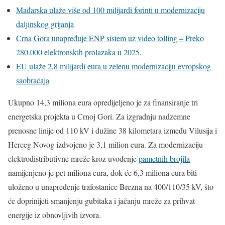
Mađarska ulaže više od 100 milijardi forinti u modernizaciju
daljinskog grijanja
Crna Gora unapređuje ENP sistem uz video tolling – Preko
280.000 elektronskih prolazaka u 2025.
EU ulaže 2,8 milijardi eura u zelenu modernizaciju evropskog
saobraćaja
Ukupno 14,3 miliona eura opredijeljeno je za finansiranje tri
energetska projekta u Crnoj Gori. Za izgradnju nadzemne
prenosne linije od 110 kV i dužine 38 kilometara između Vilusija i
Herceg Novog izdvojeno je 3,1 milion eura. Za modernizaciju
elektrodistributivne mreže kroz uvođenje
pametnih brojila
namijenjeno je pet miliona eura, dok će 6,3 miliona eura biti
uloženo u unapređenje trafostanice Brezna na 400/110/35 kV, što
će doprinijeti smanjenju gubitaka i jačanju mreže za prihvat
energije iz obnovljivih izvora.