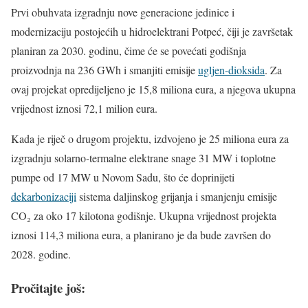
Prvi obuhvata izgradnju nove generacione jedinice i
modernizaciju postojećih u hidroelektrani Potpeć, čiji je završetak
planiran za 2030. godinu, čime će se povećati godišnja
proizvodnja na 236 GWh i smanjiti emisije
ugljen-dioksida
. Za
ovaj projekat opredijeljeno je 15,8 miliona eura, a njegova ukupna
vrijednost iznosi 72,1 milion eura.
Kada je riječ o drugom projektu, izdvojeno je 25 miliona eura za
izgradnju solarno-termalne elektrane snage 31 MW i toplotne
pumpe od 17 MW u Novom Sadu, što će doprinijeti
dekarbonizaciji
sistema daljinskog grijanja i smanjenju emisije
CO₂ za oko 17 kilotona godišnje. Ukupna vrijednost projekta
iznosi 114,3 miliona eura, a planirano je da bude završen do
2028. godine.
Pročitajte još: