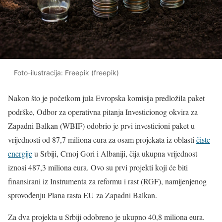
Foto-ilustracija: Freepik (freepik)
Nakon što je početkom jula Evropska komisija predložila paket
podrške, Odbor za operativna pitanja Investicionog okvira za
Zapadni Balkan (WBIF) odobrio je prvi investicioni paket u
vrijednosti od 87,7 miliona eura za osam projekata iz oblasti
čiste
energije
u Srbiji, Crnoj Gori i Albaniji, čija ukupna vrijednost
iznosi 487,3 miliona eura. Ovo su prvi projekti koji će biti
finansirani iz Instrumenta za reformu i rast (RGF), namijenjenog
sprovođenju Plana rasta EU za Zapadni Balkan.
Za dva projekta u Srbiji odobreno je ukupno 40,8 miliona eura.