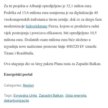
Za tri projekta u Albaniji opredijeljeno je 32,1 milion eura.
Podrška od 13,6 miliona eura usmjerena je na digitalizaciju 40
visokonaponskih trafostanica širom zemlje, dok će za drugu fazu
modernizacije
hidroelektrane
Fierza, kojom se produžava radni
vijek postrojenja i povećava efikasnost, biti opredijeljeno 10,5
miliona eura. Dodatnih osam miliona eura biće uloženo u
izgradnju nove nadzemne prenosne linije 400/220 kV između
Tirane i Rrashbulla.
Ova ulaganja dio su šireg paketa Plana rasta za Zapadni Balkan.
Energetski portal
Categories:
Region
Tags:
Evropska Unija
,
Zapadni Balkan
,
čista energija
,
dekarbonizacija