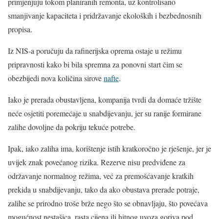
primjenjuju tokom planiranih remonta, uz kontrolisano
smanjivanje kapaciteta i pridržavanje ekoloških i bezbednosnih
propisa.
Iz NIS-a poručuju da rafinerijska oprema ostaje u režimu
pripravnosti kako bi bila spremna za ponovni start čim se
obezbijedi nova količina sirove
nafte
.
Iako je prerada obustavljena, kompanija tvrdi da domaće tržište
neće osjetiti poremećaje u snabdijevanju, jer su ranije formirane
zalihe dovoljne da pokriju tekuće potrebe.
Ipak, iako zaliha ima, korištenje istih kratkoročno je rješenje, jer je
uvijek znak povećanog rizika. Rezerve nisu predviđene za
održavanje normalnog režima, već za premošćavanje kratkih
prekida u snabdijevanju, tako da ako obustava prerade potraje,
zalihe se prirodno troše brže nego što se obnavljaju, što povećava
mogućnost nestašica, rasta cijena ili hitnog uvoza goriva pod