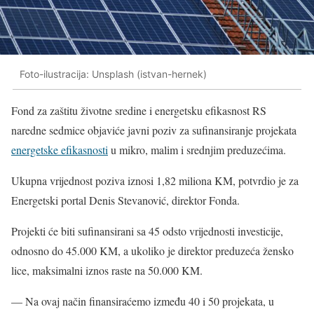
Foto-ilustracija: Unsplash (istvan-hernek)
Fond za zaštitu životne sredine i energetsku efikasnost RS
naredne sedmice objaviće javni poziv za sufinansiranje projekata
energetske efikasnosti
u mikro, malim i srednjim preduzećima.
Ukupna vrijednost poziva iznosi 1,82 miliona KM, potvrdio je za
Energetski portal Denis Stevanović, direktor Fonda.
Projekti će biti sufinansirani sa 45 odsto vrijednosti investicije,
odnosno do 45.000 KM, a ukoliko je direktor preduzeća žensko
lice, maksimalni iznos raste na 50.000 KM.
— Na ovaj način finansiraćemo između 40 i 50 projekata, u