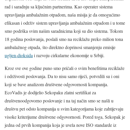
rad i saradnju sa ključnim partnerima. Kao operater sistema
upravljanja ambalažnim otpadom, naša misija je da omogućimo
efikasan i održiv sistem upravljanja ambalažnim otpadom i u tome
smo podrška svim našim saradnicima koji su dio sistema. Tokom
18 godina poslovanja, poslali smo na reciklažu preko milion tona
ambalažnog otpada, što direktno doprinosi smanjenju emisije
ugljen-dioksida
i razvoju cirkularne ekonomije u Srbiji.
Kroz sve ove godine puno smo pričali o svim benefitima reciklaže
i održivosti poslovanja. Da to nisu samo riječi, potvrdili su i oni
koji se bave analizom društvene odgovornosti kompanija.
EcoVadis je dodijelio Sekopaku zlatni sertifikat za
društvenoodgovorno poslovanje i na taj način smo se našli u
društvu pet odsto kompanija u svim kategorijama koje zahtijevaju
visoke kriterijume društvene odgovornosti. Pored toga, Sekopak je
jedna od prvih kompanija koja je uvela nove ISO standarde iz