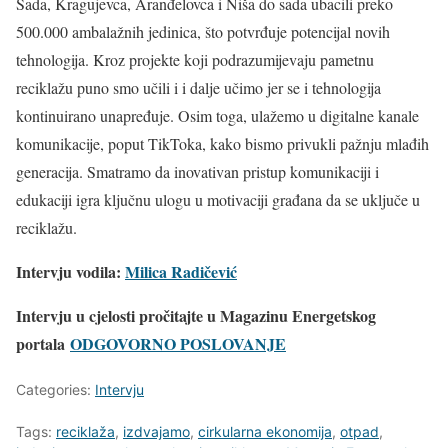
Sada, Kragujevca, Aranđelovca i Niša do sada ubacili preko
500.000 ambalažnih jedinica, što potvrđuje potencijal novih
tehnologija. Kroz projekte koji podrazumijevaju pametnu
reciklažu puno smo učili i i dalje učimo jer se i tehnologija
kontinuirano unapređuje. Osim toga, ulažemo u digitalne kanale
komunikacije, poput TikToka, kako bismo privukli pažnju mlađih
generacija. Smatramo da inovativan pristup komunikaciji i
edukaciji igra ključnu ulogu u motivaciji građana da se uključe u
reciklažu.
Intervju vodila:
Milica Radičević
Intervju u cjelosti pročitajte u
Magazinu Energetskog
portala
ODGOVORNO POSLOVANJE
Categories:
Intervju
Tags:
reciklaža
,
izdvajamo
,
cirkularna ekonomija
,
otpad
,