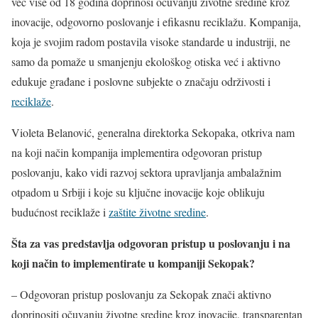
već više od 18 godina doprinosi očuvanju životne sredine kroz
inovacije, odgovorno poslovanje i efikasnu reciklažu. Kompanija,
koja je svojim radom postavila visoke standarde u industriji, ne
samo da pomaže u smanjenju ekološkog otiska već i aktivno
edukuje građane i poslovne subjekte o značaju održivosti i
reciklaže
.
Violeta Belanović, generalna direktorka Sekopaka, otkriva nam
na koji način kompanija implementira odgovoran pristup
poslovanju, kako vidi razvoj sektora upravljanja ambalažnim
otpadom u Srbiji i koje su ključne inovacije koje oblikuju
budućnost reciklaže i
zaštite životne sredine
.
Šta za vas predstavlja odgovoran pristup u poslovanju i na
koji način to implementirate u kompaniji Sekopak?
– Odgovoran pristup poslovanju za Sekopak znači aktivno
doprinositi očuvanju životne sredine kroz inovacije, transparentan