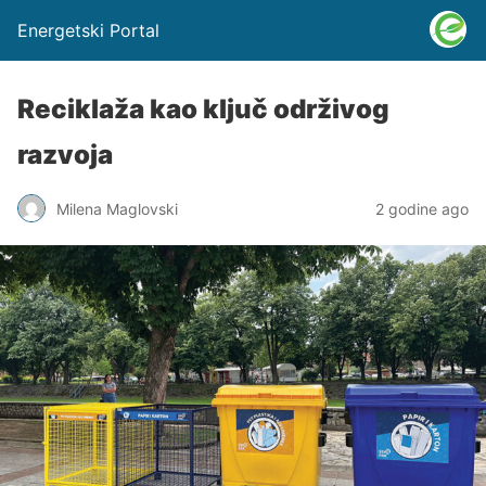
Energetski Portal
Reciklaža kao ključ održivog
razvoja
Milena Maglovski
2 godine ago