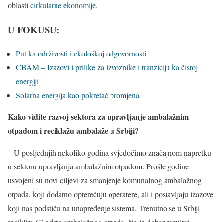
oblasti
cirkularne ekonomije
.
U FOKUSU:
Put ka održivosti i ekološkoj odgovornosti
CBAM – Izazovi i prilike za izvoznike i tranziciju ka čistoj
energiji
Solarna energija kao pokretač promjena
Kako vidite razvoj sektora za upravljanje ambalažnim
otpadom i reciklažu ambalaže u Srbiji?
– U posljednjih nekoliko godina svjedočimo značajnom napretku
u sektoru upravljanja ambalažnim otpadom. Prošle godine
usvojeni su novi ciljevi za smanjenje komunalnog ambalažnog
otpada, koji dodatno opterećuju operatere, ali i postavljaju izazove
koji nas podstiču na unapređenje sistema. Trenutno se u Srbiji
reciklira 67 odsto ambalažnog otpada, što je dobar rezultat,