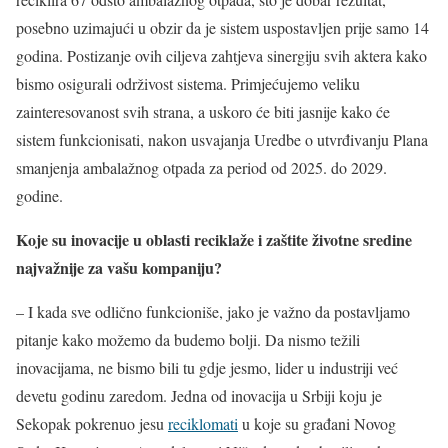
posebno uzimajući u obzir da je sistem uspostavljen prije samo 14
godina. Postizanje ovih ciljeva zahtjeva sinergiju svih aktera kako
bismo osigurali održivost sistema. Primjećujemo veliku
zainteresovanost svih strana, a uskoro će biti jasnije kako će
sistem funkcionisati, nakon usvajanja Uredbe o utvrđivanju Plana
smanjenja ambalažnog otpada za period od 2025. do 2029.
godine.
Koje su inovacije u oblasti reciklaže i zaštite životne sredine
najvažnije za vašu kompaniju?
– I kada sve odlično funkcioniše, jako je važno da postavljamo
pitanje kako možemo da budemo bolji. Da nismo težili
inovacijama, ne bismo bili tu gdje jesmo, lider u industriji već
devetu godinu zaredom. Jedna od inovacija u Srbiji koju je
Sekopak pokrenuo jesu
reciklomati
u koje su građani Novog