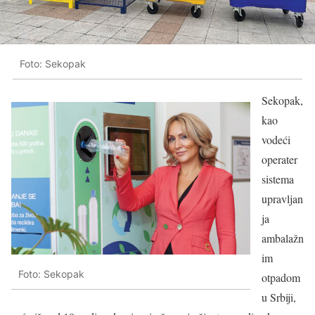
Foto: Sekopak
Sekopak,
kao
vodeći
operater
sistema
upravljan
ja
ambalažn
im
Foto: Sekopak
otpadom
u Srbiji,