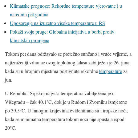
Klimatske prognoze: Rekordne temperature vjerovatne i u
narednih pet godina
Upozorenje na izuzetno visoke temperature u RS
Pokaži svoje pruge: Globalna inicijativa u borbi protiv
klimatskih promjena
Tokom pet dana održavalo se pretežno sunčano i vruće vrijeme, a
najizraženiji vrhunac ovog toplotnog talasa zabilježen je 26. juna,
kada su u brojnim mjestima postignute rekordne
temperature
za
jun.
U Republici Srpskoj najviša temperatura zabilježena je u
Višegradu – čak 40.1°C, dok je u Rudom i Zvorniku izmjereno
po 39.5°C. U mnogim krajevima evidentirane su i tropske noći,
kada se minimalna temperatura tokom noći nije spuštala ispod
20°C.