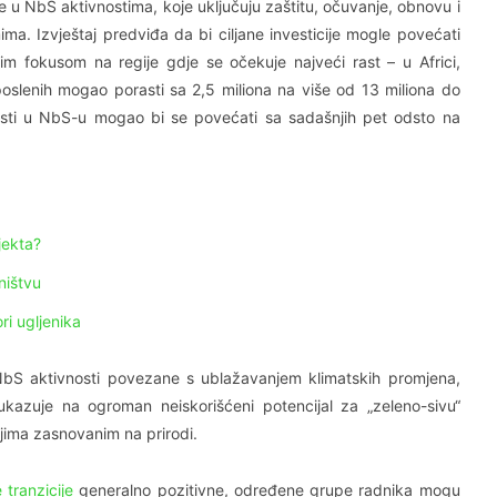
je u NbS aktivnostima, koje uključuju zaštitu, očuvanje, obnovu i
ma. Izvještaj predviđa da bi ciljane investicije mogle povećati
m fokusom na regije gdje se očekuje najveći rast – u Africi,
poslenih mogao porasti sa 2,5 miliona na više od 13 miliona do
osti u NbS-u mogao bi se povećati sa sadašnjih pet odsto na
jekta?
ništvu
ri ugljenika
NbS aktivnosti povezane s ublažavanjem klimatskih promjena,
 ukazuje na ogroman neiskorišćeni potencijal za „zeleno-sivu“
njima zasnovanim na prirodi.
 tranzicije
generalno pozitivne, određene grupe radnika mogu