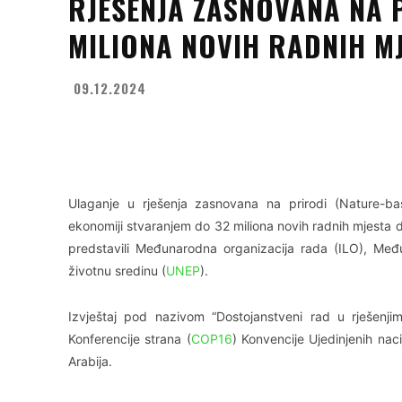
RJEŠENJA ZASNOVANA NA 
MILIONA NOVIH RADNIH M
09.12.2024
Facebook
X
WhatsApp
Ulaganje u rješenja zasnovana na prirodi (Nature-bas
ekonomiji stvaranjem do 32 miliona novih radnih mjesta d
predstavili Međunarodna organizacija rada (ILO), Me
životnu sredinu (
UNEP
).
Izvještaj pod nazivom “Dostojanstveni rad u rješenji
Konferencije strana (
COP16
) Konvencije Ujedinjenih nac
Arabija.