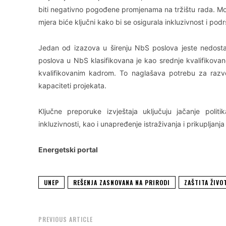
biti negativno pogođene promjenama na tržištu rada. Mob
mjera biće ključni kako bi se osigurala inkluzivnost i podr
Jedan od izazova u širenju NbS poslova jeste nedostat
poslova u NbS klasifikovana je kao srednje kvalifikova
kvalifikovanim kadrom. To naglašava potrebu za razvoj
kapaciteti projekata.
Ključne preporuke izvještaja uključuju jačanje polit
inkluzivnosti, kao i unapređenje istraživanja i prikupljanj
Energetski portal
UNEP
REŠENJA ZASNOVANA NA PRIRODI
ZAŠTITA ŽIVO
PREVIOUS ARTICLE