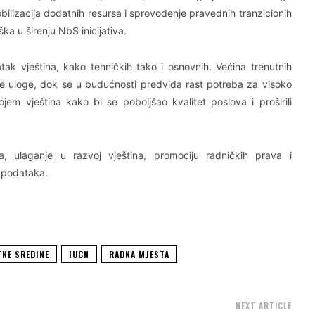
ilizacija dodatnih resursa i sprovođenje pravednih tranzicionih
ška u širenju NbS inicijativa.
ak vještina, kako tehničkih tako i osnovnih. Većina trenutnih
ne uloge, dok se u budućnosti predviđa rast potreba za visoko
em vještina kako bi se poboljšao kvalitet poslova i proširili
ika, ulaganje u razvoj vještina, promociju radničkih prava i
a podataka.
TNE SREDINE
IUCN
RADNA MJESTA
NEXT ARTICLE