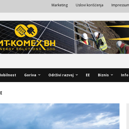
Marketing
Uslovi korišćenja
Impressu
obilnost
Goriva
Održivi razvoj
EE
Biznis
Info
NE