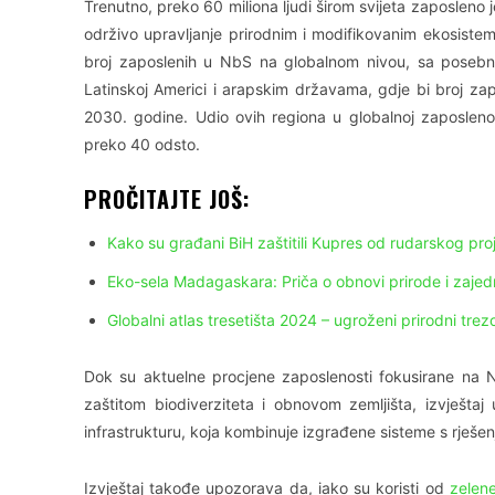
Trenutno, preko 60 miliona ljudi širom svijeta zaposleno 
održivo upravljanje prirodnim i modifikovanim ekosistemi
broj zaposlenih u NbS na globalnom nivou, sa posebni
Latinskoj Americi i arapskim državama, gdje bi broj za
2030. godine. Udio ovih regiona u globalnoj zaposlen
preko 40 odsto.
PROČITAJTE JOŠ:
Kako su građani BiH zaštitili Kupres od rudarskog pro
Eko-sela Madagaskara: Priča o obnovi prirode i zajed
Globalni atlas tresetišta 2024 – ugroženi prirodni trezo
Dok su aktuelne procjene zaposlenosti fokusirane na 
zaštitom biodiverziteta i obnovom zemljišta, izvještaj
infrastrukturu, koja kombinuje izgrađene sisteme s rješe
Izvještaj takođe upozorava da, iako su koristi od
zelene