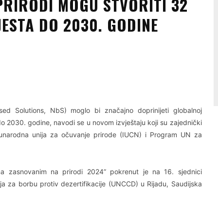
PRIRODI MOGU STVORITI 32
JESTA DO 2030. GODINE
Linkedin
Viber
ed Solutions, NbS) moglo bi značajno doprinijeti globalnoj
o 2030. godine, navodi se u novom izvještaju koji su zajednički
đunarodna unija za očuvanje prirode (IUCN) i Program UN za
ma zasnovanim na prirodi 2024” pokrenut je na 16. sjednici
ija za borbu protiv dezertifikacije (UNCCD) u Rijadu, Saudijska