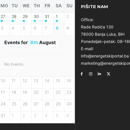
MO
TU
WE
TH
FR
SA
SU
PIŠITE NAM
27
28
29
30
31
1
2
Office:
Rade Radića 130
3
4
5
6
7
8
9
78000 Banja Luka, BiH
Ponedeljak–petak: 08–16
Events for
8th
August
E-mail:
info@energetskiportal.ba
marketing@energetskipor
No Events
10
11
12
13
14
15
16
17
18
19
20
21
22
23
24
25
26
27
28
29
30
31
1
2
3
4
5
6