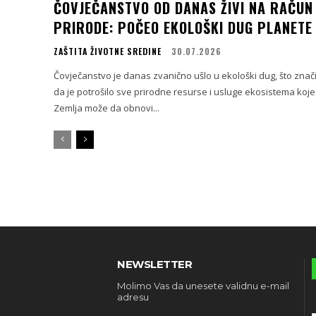
ČOVJEČANSTVO OD DANAS ŽIVI NA RAČUN
PRIRODE: POČEO EKOLOŠKI DUG PLANETE
ZAŠTITA ŽIVOTNE SREDINE
30.07.2026
Čovječanstvo je danas zvanično ušlo u ekološki dug, što znač
da je potrošilo sve prirodne resurse i usluge ekosistema koje
Zemlja može da obnovi...
NEWSLETTER
Molimo Vas da unesete validnu e-mail
adresu