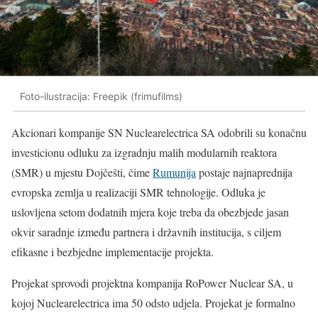
Foto-ilustracija: Freepik (frimufilms)
Akcionari kompanije
SN Nuclearelectrica SA
odobrili su konačnu
investicionu odluku za izgradnju malih modularnih reaktora
(SMR) u mjestu Dojčešti, čime
Rumunija
postaje najnaprednija
evropska zemlja u realizaciji SMR tehnologije. Odluka je
uslovljena setom dodatnih mjera koje treba da obezbjede jasan
okvir saradnje između partnera i državnih institucija, s ciljem
efikasne i bezbjedne implementacije projekta.
Projekat sprovodi projektna kompanija RoPower Nuclear SA, u
kojoj Nuclearelectrica ima 50 odsto udjela. Projekat je formalno