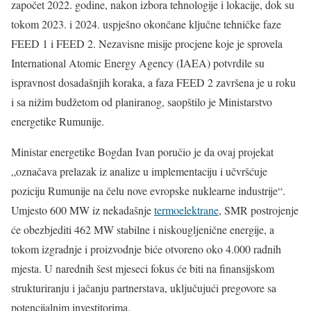
započet 2022. godine, nakon izbora tehnologije i lokacije, dok su
tokom 2023. i 2024. uspješno okončane ključne tehničke faze
FEED 1 i FEED 2. Nezavisne misije procjene koje je sprovela
International Atomic Energy Agency (IAEA)
potvrdile su
ispravnost dosadašnjih koraka, a faza FEED 2 završena je u roku
i sa nižim budžetom od planiranog, saopštilo je Ministarstvo
energetike Rumunije.
Ministar energetike Bogdan Ivan poručio je da ovaj projekat
„označava prelazak iz analize u implementaciju i učvršćuje
poziciju Rumunije na čelu nove evropske nuklearne industrije“.
Umjesto 600 MW iz nekadašnje
termoelektrane
, SMR postrojenje
će obezbjediti 462 MW stabilne i niskougljenične energije, a
tokom izgradnje i proizvodnje biće otvoreno oko 4.000 radnih
mjesta. U narednih šest mjeseci fokus će biti na finansijskom
strukturiranju i jačanju partnerstava, uključujući pregovore sa
potencijalnim investitorima.