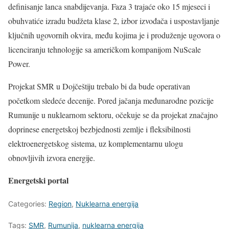
definisanje lanca snabdijevanja. Faza 3 trajaće oko 15 mjeseci i
obuhvatiće izradu budžeta klase 2, izbor izvođača i uspostavljanje
ključnih ugovornih okvira, među kojima je i produženje ugovora o
licenciranju tehnologije sa američkom kompanijom
NuScale
Power
.
Projekat SMR u Dojčeštiju trebalo bi da bude operativan
početkom sledeće decenije. Pored jačanja međunarodne pozicije
Rumunije u nuklearnom sektoru, očekuje se da projekat značajno
doprinese energetskoj bezbjednosti zemlje i fleksibilnosti
elektroenergetskog sistema, uz komplementarnu ulogu
obnovljivih izvora energije.
Energetski portal
Categories:
Region
,
Nuklearna energija
Tags:
SMR
,
Rumunija
,
nuklearna energija