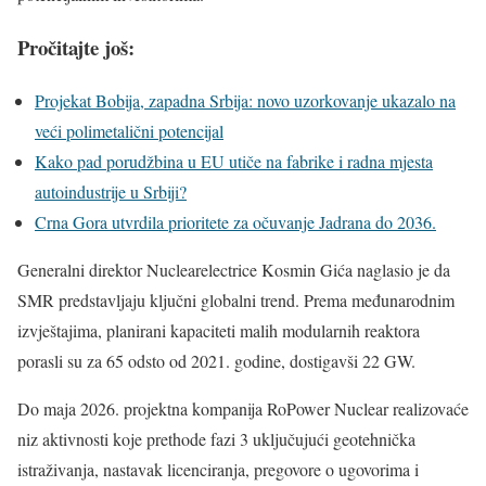
Pročitajte još:
Projekat Bobija, zapadna Srbija: novo uzorkovanje ukazalo na
veći polimetalični potencijal
Kako pad porudžbina u EU utiče na fabrike i radna mjesta
autoindustrije u Srbiji?
Crna Gora utvrdila prioritete za očuvanje Jadrana do 2036.
Generalni direktor Nuclearelectrice Kosmin Gića naglasio je da
SMR predstavljaju ključni globalni trend. Prema međunarodnim
izvještajima, planirani kapaciteti malih modularnih reaktora
porasli su za 65 odsto od 2021. godine, dostigavši 22 GW.
Do maja 2026. projektna kompanija RoPower Nuclear realizovaće
niz aktivnosti koje prethode fazi 3 uključujući geotehnička
istraživanja, nastavak licenciranja, pregovore o ugovorima i