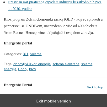
Drastičan rast plastičnog otpada u industriji bezalkoholnih pića
do 2030. godine
Kroz program Zeleni ekonomski razvoj (GED), koji se sprovodi u
partnerstvu sa UNDP-om, unapređeno je više od 400 objekata
širom Bosne i Hercegovine, uključujući i ovaj dom zdravlja.
Energetski portal
Categories:
BiH
,
Solarna
Tags:
obnovljivi izvori energije
,
solarna elektrana
,
solarna
energija
,
Doboj
,
krov
Energetski Portal
Back to top
Exit mobile version