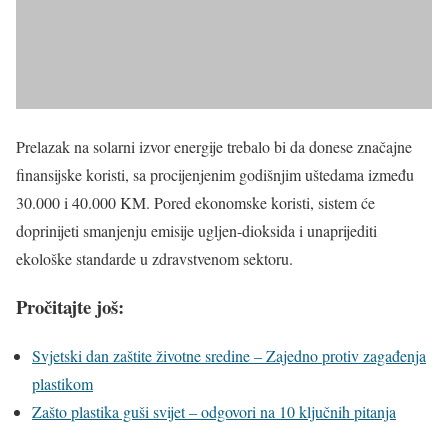
Prelazak na solarni izvor energije trebalo bi da donese značajne
finansijske koristi, sa procijenjenim godišnjim uštedama između
30.000 i 40.000 KM. Pored ekonomske koristi, sistem će
doprinijeti smanjenju emisije ugljen-dioksida i unaprijediti
ekološke standarde u zdravstvenom sektoru.
Pročitajte još:
Svjetski dan zaštite životne sredine – Zajedno protiv zagađenja
plastikom
Zašto plastika guši svijet – odgovori na 10 ključnih pitanja