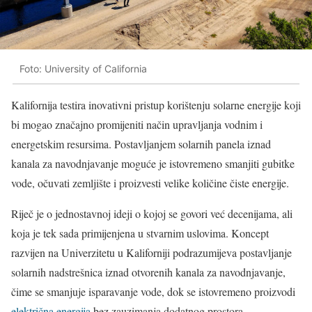
Foto: University of California
Kalifornija testira inovativni pristup korištenju solarne energije koji
bi mogao značajno promijeniti način upravljanja vodnim i
energetskim resursima. Postavljanjem solarnih panela iznad
kanala za navodnjavanje moguće je istovremeno smanjiti gubitke
vode, očuvati zemljište i proizvesti velike količine čiste energije.
Riječ je o jednostavnoj ideji o kojoj se govori već decenijama, ali
koja je tek sada primijenjena u stvarnim uslovima. Koncept
razvijen na Univerzitetu u Kaliforniji podrazumijeva postavljanje
solarnih nadstrešnica iznad otvorenih kanala za navodnjavanje,
čime se smanjuje isparavanje vode, dok se istovremeno proizvodi
električna energija
bez zauzimanja dodatnog prostora.