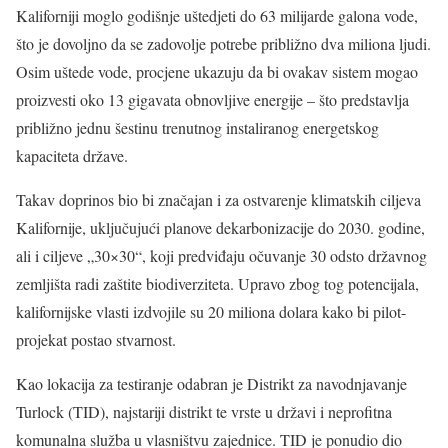
Kaliforniji moglo godišnje uštedjeti do 63 milijarde galona vode,
što je dovoljno da se zadovolje potrebe približno dva miliona ljudi.
Osim uštede vode, procjene ukazuju da bi ovakav sistem mogao
proizvesti oko 13 gigavata obnovljive energije – što predstavlja
približno jednu šestinu trenutnog instaliranog energetskog
kapaciteta države.
Takav doprinos bio bi značajan i za ostvarenje klimatskih ciljeva
Kalifornije, uključujući planove dekarbonizacije do 2030. godine,
ali i ciljeve „30×30“, koji predviđaju očuvanje 30 odsto državnog
zemljišta radi zaštite biodiverziteta. Upravo zbog tog potencijala,
kalifornijske vlasti izdvojile su 20 miliona dolara kako bi pilot-
projekat postao stvarnost.
Kao lokacija za testiranje odabran je Distrikt za navodnjavanje
Turlock (TID), najstariji distrikt te vrste u državi i neprofitna
komunalna služba u vlasništvu zajednice. TID je ponudio dio