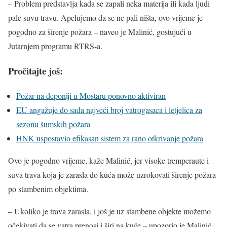
– Problem predstavlja kada se zapali neka materija ili kada ljudi
pale suvu travu. Apelujemo da se ne pali ništa, ovo vrijeme je
pogodno za širenje požara – naveo je Malinić, gostujući u
Јutarnjem programu RTRS-a.
Pročitajte još:
Požar na deponiji u Mostaru ponovno aktiviran
EU angažuje do sada najveći broj vatrogasaca i letjelica za
sezonu šumskih požara
HNK uspostavio efikasan sistem za rano otkrivanje požara
Ovo je pogodno vrijeme, kaže Malinić, jer visoke tremperaute i
suva trava koja je zarasla do kuća može uzrokovati širenje požara
po stambenim objektima.
– Ukoliko je trava zarasla, i još je uz stambene objekte možemo
očekivati da se vatra prenosi i širi na kuće – upozorio je Malinić.