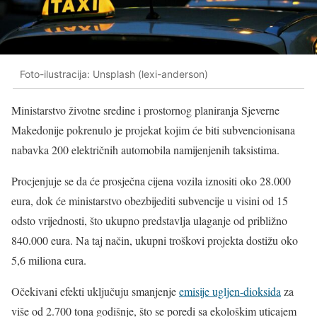
Foto-ilustracija: Unsplash (lexi-anderson)
Ministarstvo životne sredine i prostornog planiranja Sjeverne
Makedonije pokrenulo je projekat kojim će biti subvencionisana
nabavka 200 električnih automobila namijenjenih taksistima.
Procjenjuje se da će prosječna cijena vozila iznositi oko 28.000
eura, dok će ministarstvo obezbijediti subvencije u visini od 15
odsto vrijednosti, što ukupno predstavlja ulaganje od približno
840.000 eura. Na taj način, ukupni troškovi projekta dostižu oko
5,6 miliona eura.
Očekivani efekti uključuju smanjenje
emisije ugljen-dioksida
za
više od 2.700 tona godišnje, što se poredi sa ekološkim uticajem