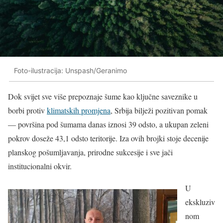
Foto-ilustracija: Unspash/Geranimo
Dok svijet sve više prepoznaje šume kao ključne saveznike u
borbi protiv
klimatskih promjena
, Srbija bilježi pozitivan pomak
— površina pod šumama danas iznosi 39 odsto, a ukupan zeleni
pokrov doseže 43,1 odsto teritorije. Iza ovih brojki stoje decenije
planskog pošumljavanja, prirodne sukcesije i sve jači
institucionalni okvir.
U
ekskluziv
nom