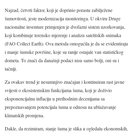
Najzad, četvrti faktor, koji je doprinio porastu zabilježene
šumovitosti, jeste modernizacija monitoringa. U okviru Druge
nacionalne inventure primjenjen je dvofazni sistem uzorkovanja,
koji kombinuje terensko mjerenje i analizu satelitskih snimaka
(FAO Collect Earth). Ova metoda omogućila je da se evidentiraju
i manje šumske površine, koje su ranije ostajale van statističkog
dometa. To znači da današnji podaci nisu samo bolji, oni su i
tačniji.
Za ovakav trend je nesumnjivo značajan i kontinuiran rast javne
svijesti o ekosistemskim funkcijama šuma, koji je doživio
eksponencijalnu inflaciju u prethodnim decenijama sa
prepoznavanjem potencijala šuma u odnosu na ublažavanje
klimatskih promjena.
Dakle, da rezimiram, stanje šuma je slika u ogledalu ekonomskih,