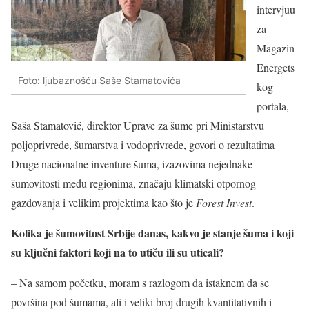
intervjuu
za
Magazin
Energets
Foto: ljubaznošću Saše Stamatovića
kog
portala,
Saša Stamatović, direktor Uprave za šume pri Ministarstvu
poljoprivrede, šumarstva i vodoprivrede, govori o rezultatima
Druge nacionalne inventure šuma, izazovima nejednake
šumovitosti među regionima, značaju klimatski otpornog
gazdovanja i velikim projektima kao što je
Forest Invest
.
Kolika je šumovitost Srbije danas, kakvo je stanje šuma i koji
su ključni faktori koji na to utiču ili su uticali?
– Na samom početku, moram s razlogom da istaknem da se
površina pod šumama, ali i veliki broj drugih kvantitativnih i