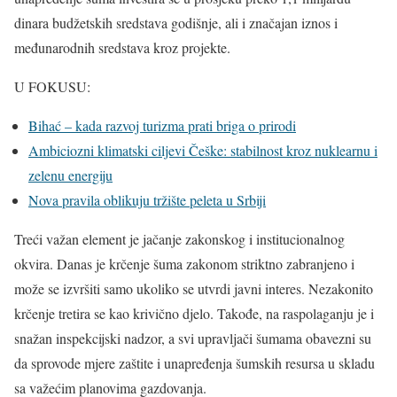
dinara budžetskih sredstava godišnje, ali i značajan iznos i
međunarodnih sredstava kroz projekte.
U FOKUSU:
Bihać – kada razvoj turizma prati briga o prirodi
Ambiciozni klimatski ciljevi Češke: stabilnost kroz nuklearnu i
zelenu energiju
Nova pravila oblikuju tržište peleta u Srbiji
Treći važan element je jačanje zakonskog i institucionalnog
okvira. Danas je krčenje šuma zakonom striktno zabranjeno i
može se izvršiti samo ukoliko se utvrdi javni interes. Nezakonito
krčenje tretira se kao krivično djelo. Takođe, na raspolaganju je i
snažan inspekcijski nadzor, a svi upravljači šumama obavezni su
da sprovode mjere zaštite i unapređenja šumskih resursa u skladu
sa važećim planovima gazdovanja.