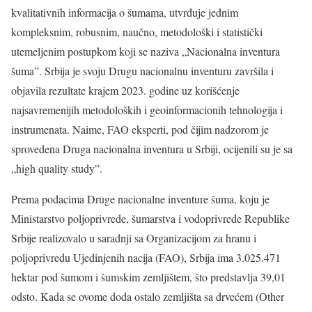
kvalitativnih informacija o šumama, utvrđuje jednim
kompleksnim, robusnim, naučno, metodološki i statistički
utemeljenim postupkom koji se naziva „Nacionalna inventura
šuma”. Srbija je svoju Drugu nacionalnu inventuru završila i
objavila rezultate krajem 2023. godine uz korišćenje
najsavremenijih metodoloških i geoinformacionih tehnologija i
instrumenata. Naime, FAO eksperti, pod čijim nadzorom je
sprovedena Druga nacionalna inventura u Srbiji, ocijenili su je sa
„high quality study”.
Prema podacima Druge nacionalne inventure šuma, koju je
Ministarstvo poljoprivrede, šumarstva i vodoprivrede Republike
Srbije realizovalo u saradnji sa Organizacijom za hranu i
poljoprivredu Ujedinjenih nacija (FAO), Srbija ima 3.025.471
hektar pod šumom i šumskim zemljištem, što predstavlja 39,01
odsto. Kada se ovome doda ostalo zemljišta sa drvećem (Other