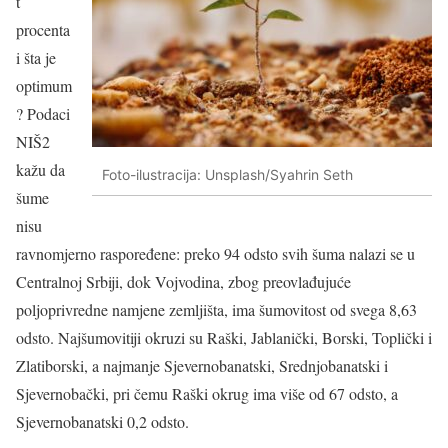
t
procenta
i šta je
optimum
? Podaci
NIŠ2
kažu da
Foto-ilustracija: Unsplash/Syahrin Seth
šume
nisu
ravnomjerno raspoređene: preko 94 odsto svih šuma nalazi se u
Centralnoj Srbiji, dok Vojvodina, zbog preovlađujuće
poljoprivredne namjene zemljišta, ima šumovitost od svega 8,63
odsto. Najšumovitiji okruzi su Raški, Jablanički, Borski, Toplički i
Zlatiborski, a najmanje Sjevernobanatski, Srednjobanatski i
Sjevernobački, pri čemu Raški okrug ima više od 67 odsto, a
Sjevernobanatski 0,2 odsto.