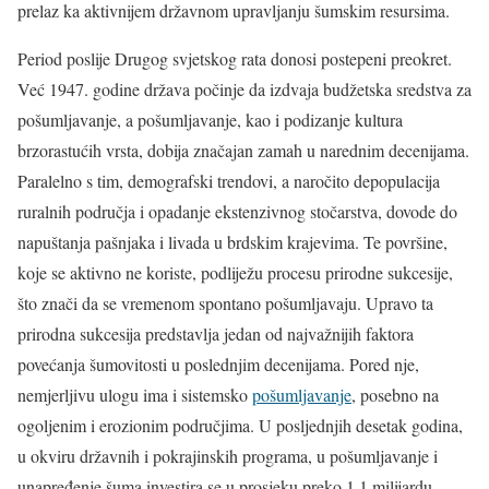
prelaz ka aktivnijem državnom upravljanju šumskim resursima.
Period poslije Drugog svjetskog rata donosi postepeni preokret.
Već 1947. godine država počinje da izdvaja budžetska sredstva za
pošumljavanje, a pošumljavanje, kao i podizanje kultura
brzorastućih vrsta, dobija značajan zamah u narednim decenijama.
Paralelno s tim, demografski trendovi, a naročito depopulacija
ruralnih područja i opadanje ekstenzivnog stočarstva, dovode do
napuštanja pašnjaka i livada u brdskim krajevima. Te površine,
koje se aktivno ne koriste, podliježu procesu prirodne sukcesije,
što znači da se vremenom spontano pošumljavaju. Upravo ta
prirodna sukcesija predstavlja jedan od najvažnijih faktora
povećanja šumovitosti u poslednjim decenijama. Pored nje,
nemjerljivu ulogu ima i sistemsko
pošumljavanje
, posebno na
ogoljenim i erozionim područjima. U posljednjih desetak godina,
u okviru državnih i pokrajinskih programa, u pošumljavanje i
unapređenje šuma investira se u prosjeku preko 1,1 milijardu