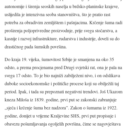
autonomije i širenja seoskih naselja u brdsko-planinske krajeve,
uslijedila je intenzivna seoba stanovništva, što je pratio rast
potreba za obradivim zemljištem i pašnjacima. Krčenje šuma radi
proširenja poljoprivredne proizvodnje, prije svega stočarstva, a
kasnije i razvoj infrastrukture, rudarstva i industrije, doveli su do
drastičnog pada šumskih površina.
Do kraja 19. vijeka, šumovitost Srbije je smanjena na oko 35
odsto, a prema procjenama pred Drugi svjetski rat, ona je pala na
svega 17 odsto. To je bio najniži zabilježeni nivo, i on odslikava
duboke socioekonomske i političke procese koji su obilježili taj
period. Ipak, i tada su prepoznati negativni trendovi. Još Ukazom
kneza Miloša iz 1839. godine, prvi put se zakonski zabranjuje
„sječa i krčenje šuma bez nadzora”. Zakon o šumama iz 1922.
godine, donijet u vrijeme Kraljevine SHS, prvi put propisuje i
obavezu pošumljavanja ogoljelih površina, čime se nagovještava