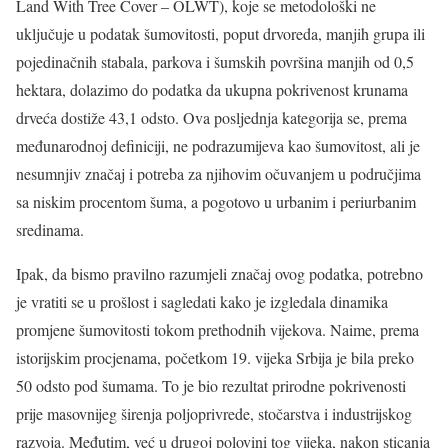
Land With Tree Cover – OLWT), koje se metodološki ne
uključuje u podatak šumovitosti, poput drvoreda, manjih grupa ili
pojedinačnih stabala, parkova i šumskih površina manjih od 0,5
hektara, dolazimo do podatka da ukupna pokrivenost krunama
drveća dostiže 43,1 odsto. Ova posljednja kategorija se, prema
međunarodnoj definiciji, ne podrazumijeva kao šumovitost, ali je
nesumnjiv značaj i potreba za njihovim očuvanjem u područjima
sa niskim procentom šuma, a pogotovo u urbanim i periurbanim
sredinama.
Ipak, da bismo pravilno razumjeli značaj ovog podatka, potrebno
je vratiti se u prošlost i sagledati kako je izgledala dinamika
promjene šumovitosti tokom prethodnih vijekova. Naime, prema
istorijskim procjenama, početkom 19. vijeka Srbija je bila preko
50 odsto pod šumama. To je bio rezultat prirodne pokrivenosti
prije masovnijeg širenja poljoprivrede, stočarstva i industrijskog
razvoja. Međutim, već u drugoj polovini tog vijeka, nakon sticanja