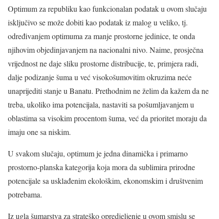
Optimum za republiku kao funkcionalan podatak u ovom slučaju
isključivo se može dobiti kao podatak iz malog u veliko, tj.
određivanjem optimuma za manje prostorne jedinice, te onda
njihovim objedinjavanjem na nacionalni nivo. Naime, prosječna
vrijednost ne daje sliku prostorne distribucije, te, primjera radi,
dalje podizanje šuma u već visokošumovitim okruzima neće
unaprijediti stanje u Banatu. Prethodnim ne želim da kažem da ne
treba, ukoliko ima potencijala, nastaviti sa pošumljavanjem u
oblastima sa visokim procentom šuma, već da prioritet moraju da
imaju one sa niskim.
U svakom slučaju, optimum je jedna dinamička i primarno
prostorno-planska kategorija koja mora da sublimira prirodne
potencijale sa usklađenim ekološkim, ekonomskim i društvenim
potrebama.
Iz ugla šumarstva za strateško opredjeljenje u ovom smislu se