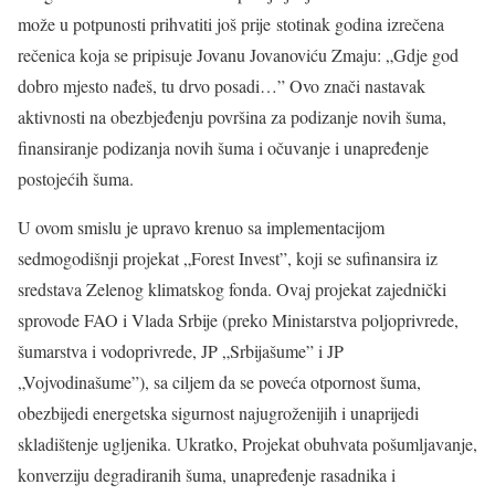
može u potpunosti prihvatiti još prije stotinak godina izrečena
rečenica koja se pripisuje Jovanu Jovanoviću Zmaju: „Gdje god
dobro mjesto nađeš, tu drvo posadi…” Ovo znači nastavak
aktivnosti na obezbjeđenju površina za podizanje novih šuma,
finansiranje podizanja novih šuma i očuvanje i unapređenje
postojećih šuma.
U ovom smislu je upravo krenuo sa implementacijom
sedmogodišnji projekat „Forest Invest”, koji se sufinansira iz
sredstava Zelenog klimatskog fonda. Ovaj projekat zajednički
sprovode FAO i Vlada Srbije (preko Ministarstva poljoprivrede,
šumarstva i vodoprivrede, JP „Srbijašume” i JP
„Vojvodinašume”), sa ciljem da se poveća otpornost šuma,
obezbijedi energetska sigurnost najugroženijih i unaprijedi
skladištenje ugljenika. Ukratko, Projekat obuhvata pošumljavanje,
konverziju degradiranih šuma, unapređenje rasadnika i