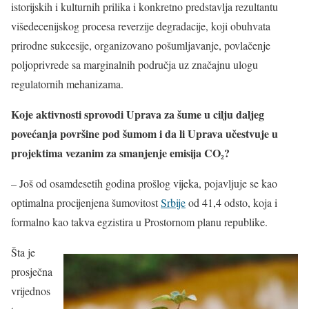
istorijskih i kulturnih prilika i konkretno predstavlja rezultantu
višedecenijskog procesa reverzije degradacije, koji obuhvata
prirodne sukcesije, organizovano pošumljavanje, povlačenje
poljoprivrede sa marginalnih područja uz značajnu ulogu
regulatornih mehanizama.
Koje aktivnosti sprovodi Uprava za šume u cilju daljeg
povećanja površine pod šumom i da li Uprava učestvuje u
projektima vezanim za smanjenje emisija CO₂?
– Još od osamdesetih godina prošlog vijeka, pojavljuje se kao
optimalna procijenjena šumovitost
Srbije
od 41,4 odsto, koja i
formalno kao takva egzistira u Prostornom planu republike.
Šta je
prosječna
vrijednos