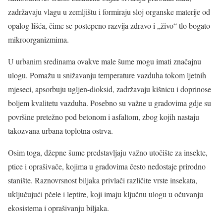
zadržavaju vlagu u zemljištu i formiraju sloj organske materije od
opalog lišća, čime se postepeno razvija zdravo i „živo“ tlo bogato
mikroorganizmima.
U urbanim sredinama ovakve male šume mogu imati značajnu
ulogu. Pomažu u snižavanju temperature vazduha tokom ljetnih
mjeseci, apsorbuju ugljen-dioksid, zadržavaju kišnicu i doprinose
boljem kvalitetu vazduha. Posebno su važne u gradovima gdje su
površine pretežno pod betonom i asfaltom, zbog kojih nastaju
takozvana urbana toplotna ostrva.
Osim toga, džepne šume predstavljaju važno utočište za insekte,
ptice i oprašivače, kojima u gradovima često nedostaje prirodno
stanište. Raznovrsnost biljaka privlači različite vrste insekata,
uključujući pčele i leptire, koji imaju ključnu ulogu u očuvanju
ekosistema i oprašivanju biljaka.