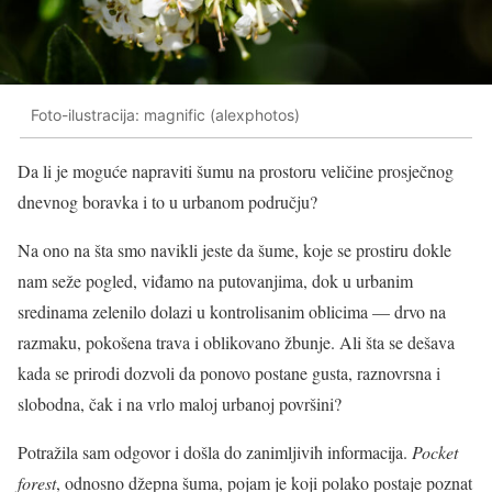
Foto-ilustracija: magnific (alexphotos)
Da li je moguće napraviti šumu na prostoru veličine prosječnog
dnevnog boravka i to u urbanom području?
Na ono na šta smo navikli jeste da šume, koje se prostiru dokle
nam seže pogled, viđamo na putovanjima, dok u urbanim
sredinama zelenilo dolazi u kontrolisanim oblicima — drvo na
razmaku, pokošena trava i oblikovano žbunje. Ali šta se dešava
kada se prirodi dozvoli da ponovo postane gusta, raznovrsna i
slobodna, čak i na vrlo maloj urbanoj površini?
Potražila sam odgovor i došla do zanimljivih informacija.
Pocket
forest
, odnosno džepna šuma, pojam je koji polako postaje poznat