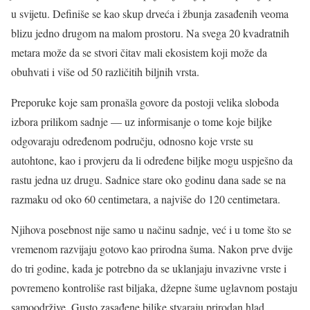
u svijetu. Definiše se kao skup drveća i žbunja zasađenih veoma
blizu jedno drugom na malom prostoru. Na svega 20 kvadratnih
metara može da se stvori čitav mali ekosistem koji može da
obuhvati i više od 50 različitih biljnih vrsta.
Preporuke koje sam pronašla govore da postoji velika sloboda
izbora prilikom sadnje — uz informisanje o tome koje biljke
odgovaraju određenom području, odnosno koje vrste su
autohtone, kao i provjeru da li određene biljke mogu uspješno da
rastu jedna uz drugu. Sadnice stare oko godinu dana sade se na
razmaku od oko 60 centimetara, a najviše do 120 centimetara.
Njihova posebnost nije samo u načinu sadnje, već i u tome što se
vremenom razvijaju gotovo kao prirodna šuma. Nakon prve dvije
do tri godine, kada je potrebno da se uklanjaju invazivne vrste i
povremeno kontroliše rast biljaka, džepne šume uglavnom postaju
samoodržive. Gusto zasađene biljke stvaraju prirodan hlad,