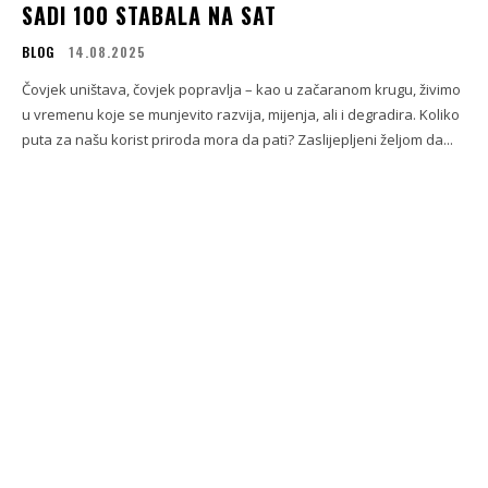
SADI 100 STABALA NA SAT
BLOG
14.08.2025
Čovjek uništava, čovjek popravlja – kao u začaranom krugu, živimo
u vremenu koje se munjevito razvija, mijenja, ali i degradira. Koliko
puta za našu korist priroda mora da pati? Zaslijepljeni željom da...