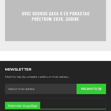
UVOZ RUSKOG GASA U EU PORASTAO
POČETKOM 2026. GODINE
NEWSLETTER
Molimo Vas da unesete validnu e-mail adresu
PRIJAVITE SE
Kalendar događaja