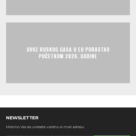
UVOZ RUSKOG GASA U EU PORASTAO
POČETKOM 2026. GODINE
NEWSLETTER
Molimo Vas da unesete validnu e-mail adresu