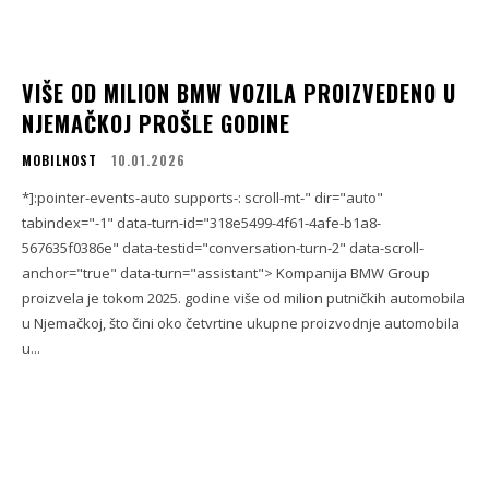
VIŠE OD MILION BMW VOZILA PROIZVEDENO U
NJEMAČKOJ PROŠLE GODINE
MOBILNOST
10.01.2026
*]:pointer-events-auto supports-: scroll-mt-" dir="auto"
tabindex="-1" data-turn-id="318e5499-4f61-4afe-b1a8-
567635f0386e" data-testid="conversation-turn-2" data-scroll-
anchor="true" data-turn="assistant"> Kompanija BMW Group
proizvela je tokom 2025. godine više od milion putničkih automobila
u Njemačkoj, što čini oko četvrtine ukupne proizvodnje automobila
u...