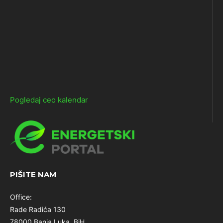
Pogledaj ceo kalendar
PIŠITE NAM
Office:
Rade Radića 130
78000 Banja Luka, BiH