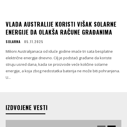
VLADA AUSTRALIJE KORISTI VIŠAK SOLARNE
ENERGIJE DA OLAKŠA RAČUNE GRAĐANIMA
SOLARNA
05.11.2025
Milioni Australijanaca od iduće godine imaće tri sata besplatne
električne energije dnevno. Cilj je podstaći građane da koriste
struju usred dana, kada se proizvode veće količine solarne
energije, a koja zbog nedostatka baterija ne može biti pohranjena.
U...
IZDVOJENE VESTI