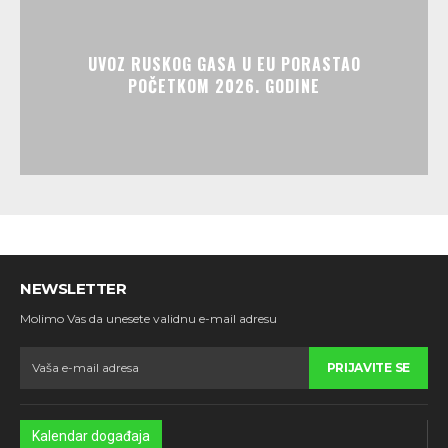
UVOZ RUSKOG GASA U EU PORASTAO
POČETKOM 2026. GODINE
NEWSLETTER
Molimo Vas da unesete validnu e-mail adresu
PRIJAVITE SE
Kalendar događaja