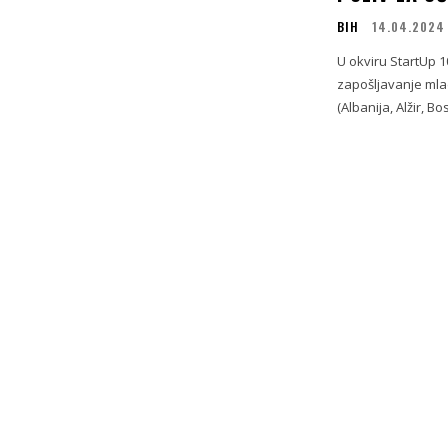
BIH
14.04.2024
U okviru StartUp 1
zapošljavanje mla
(Albanija, Alžir, Bo