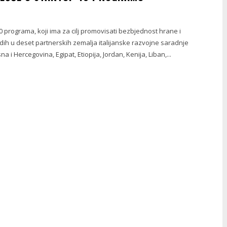
0 programa, koji ima za cilj promovisati bezbjednost hrane i
dih u deset partnerskih zemalja italijanske razvojne saradnje
sna i Hercegovina, Egipat, Etiopija, Jordan, Kenija, Liban,...