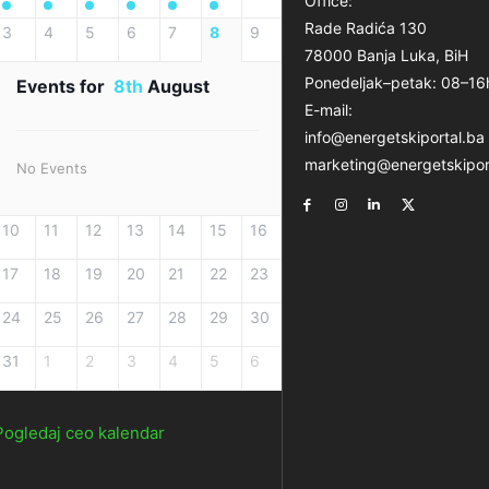
Office:
Rade Radića 130
3
4
5
6
7
8
9
78000 Banja Luka, BiH
Ponedeljak–petak: 08–16
Events for
8th
August
E-mail:
info@energetskiportal.ba
marketing@energetskipor
No Events
10
11
12
13
14
15
16
17
18
19
20
21
22
23
24
25
26
27
28
29
30
31
1
2
3
4
5
6
Pogledaj ceo kalendar