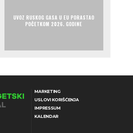
UVOZ RUSKOG GASA U EU PORASTAO
POČETKOM 2026. GODINE
MARKETING
USLOVI KORIŠĆENJA
IMPRESSUM
KALENDAR