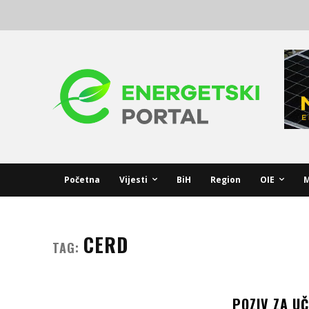
Početna
Vijesti
BiH
Region
OIE
M
CERD
TAG:
POZIV ZA U