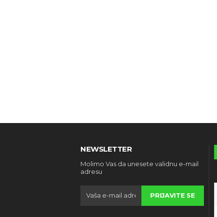
NEWSLETTER
Molimo Vas da unesete validnu e-mail
adresu
PRIJAVITE SE