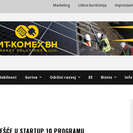
Marketing
Uslovi korišćenja
Impressu
obilnost
Goriva
Održivi razvoj
EE
Biznis
Info
ČEŠĆE U STARTUP 10 PROGRAMU