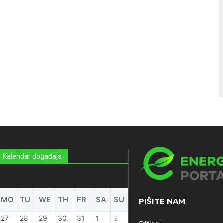
Kalendar događaja
MO
TU
WE
TH
FR
SA
SU
PIŠITE NAM
27
28
29
30
31
1
2