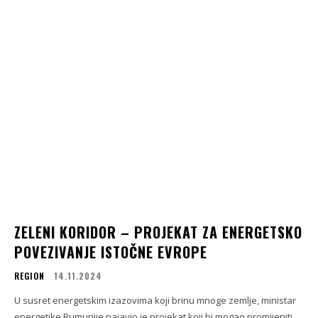
ZELENI KORIDOR – PROJEKAT ZA ENERGETSKO
POVEZIVANJE ISTOČNE EVROPE
REGION
14.11.2024
U susret energetskim izazovima koji brinu mnoge zemlje, ministar
energetike Rumunije najavio je projekat koji bi mogao promijeniti