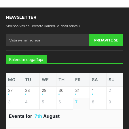
NEWSLETTER
Molimo Vas da unesete validnu e-mail adresu
PRIJAVITE SE
Kalendar događaja
MO
TU
WE
TH
FR
SA
SU
27
28
29
30
31
1
2
3
4
5
6
7
8
9
Events for
7th
August