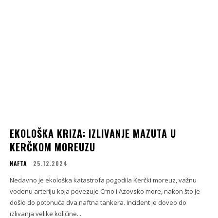
EKOLOŠKA KRIZA: IZLIVANJE MAZUTA U
KERČKOM MOREUZU
NAFTA
25.12.2024
Nedavno je ekološka katastrofa pogodila Kerčki moreuz, važnu
vodenu arteriju koja povezuje Crno i Azovsko more, nakon što je
došlo do potonuća dva naftna tankera. Incident je doveo do
izlivanja velike količine...