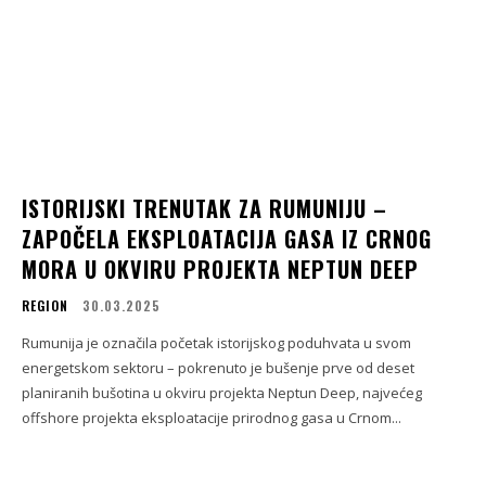
ISTORIJSKI TRENUTAK ZA RUMUNIJU –
ZAPOČELA EKSPLOATACIJA GASA IZ CRNOG
MORA U OKVIRU PROJEKTA NEPTUN DEEP
REGION
30.03.2025
Rumunija je označila početak istorijskog poduhvata u svom
energetskom sektoru – pokrenuto je bušenje prve od deset
planiranih bušotina u okviru projekta Neptun Deep, najvećeg
offshore projekta eksploatacije prirodnog gasa u Crnom...