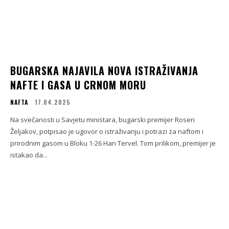
BUGARSKA NAJAVILA NOVA ISTRAŽIVANJA
NAFTE I GASA U CRNOM MORU
NAFTA
17.04.2025
Na svečanosti u Savjetu ministara, bugarski premijer Rosen
Željakov, potpisao je ugovor o istraživanju i potrazi za naftom i
prirodnim gasom u Bloku 1-26 Han Tervel. Tom prilikom, premijer je
istakao da...