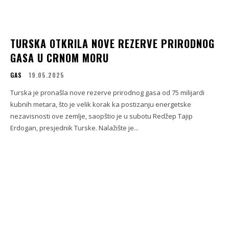
TURSKA OTKRILA NOVE REZERVE PRIRODNOG
GASA U CRNOM MORU
GAS
19.05.2025
Turska je pronašla nove rezerve prirodnog gasa od 75 milijardi
kubnih metara, što je velik korak ka postizanju energetske
nezavisnosti ove zemlje, saopštio je u subotu Redžep Tajip
Erdogan, presjednik Turske. Nalažište je...