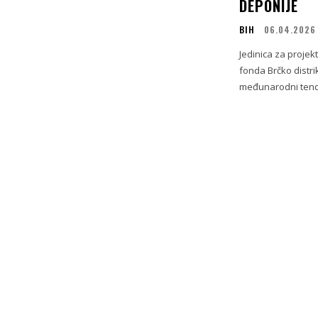
DEPONIJE
BIH
06.04.2026
Jedinica za proje
fonda Brčko distrik
međunarodni tender