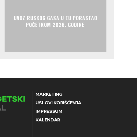
UVOZ RUSKOG GASA U EU PORASTAO
POČETKOM 2026. GODINE
MARKETING
USLOVI KORIŠĆENJA
IMPRESSUM
KALENDAR