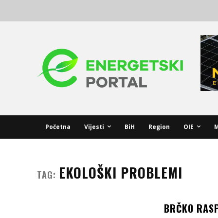
Početna
Vijesti
BiH
Region
OIE
M
EKOLOŠKI PROBLEMI
TAG:
BRČKO RASP