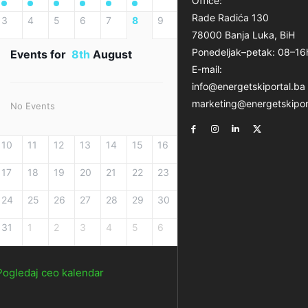
Office:
Rade Radića 130
3
4
5
6
7
8
9
78000 Banja Luka, BiH
Ponedeljak–petak: 08–16
Events for
8th
August
E-mail:
info@energetskiportal.ba
marketing@energetskipor
No Events
10
11
12
13
14
15
16
17
18
19
20
21
22
23
24
25
26
27
28
29
30
31
1
2
3
4
5
6
Pogledaj ceo kalendar