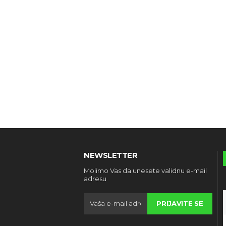
NEWSLETTER
Molimo Vas da unesete validnu e-mail
adresu
PRIJAVITE SE