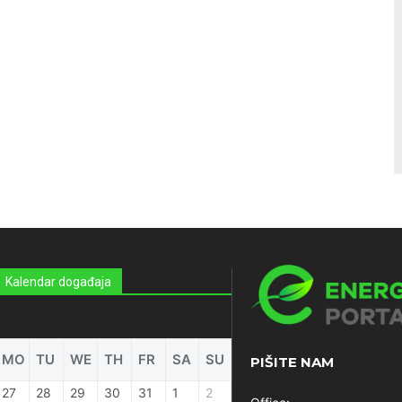
Kalendar događaja
MO
TU
WE
TH
FR
SA
SU
PIŠITE NAM
27
28
29
30
31
1
2