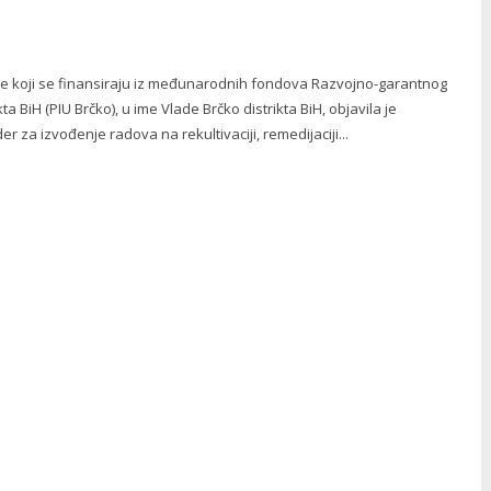
kte koji se finansiraju iz međunarodnih fondova Razvojno-garantnog
ta BiH (PIU Brčko), u ime Vlade Brčko distrikta BiH, objavila je
 za izvođenje radova na rekultivaciji, remedijaciji...