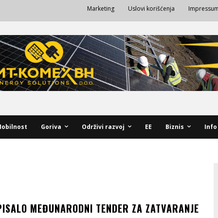
Marketing
Uslovi korišćenja
Impressu
obilnost
Goriva
Održivi razvoj
EE
Biznis
Info
ISALO MEĐUNARODNI TENDER ZA ZATVARANJE