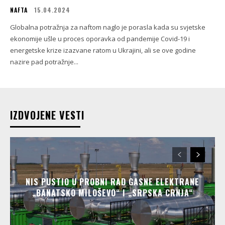
NAFTA
15.04.2024
Globalna potražnja za naftom naglo je porasla kada su svjetske
ekonomije ušle u proces oporavka od pandemije Covid-19 i
energetske krize izazvane ratom u Ukrajini, ali se ove godine
nazire pad potražnje...
IZDVOJENE VESTI
NIS PUSTIO U PROBNI RAD GASNE ELEKTRANE
„BANATSKO MILOŠEVO“ I „SRPSKA CRNJA“