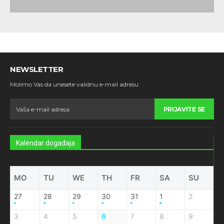
NEWSLETTER
Molimo Vas da unesete validnu e-mail adresu
PRIJAVITE SE
Kalendar događaja
MO
TU
WE
TH
FR
SA
SU
27
28
29
30
31
1
2
3
4
5
6
7
8
9