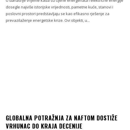
U današnje vrijeme kada su cijene energenata i električne energije
dosegle najviše istorijske vrijednosti, pametne kuće, stanovi i
poslovni prostori predstavljaju se kao efikasno rješenje za
prevazilaženje energetske krize. Ovi objekti, u...
GLOBALNA POTRAŽNJA ZA NAFTOM DOSTIŽE
VRHUNAC DO KRAJA DECENIJE