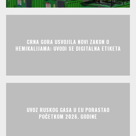
CRNA GORA USVOJILA NOVI ZAKON O
HEMIKALIJAMA: UVODI SE DIGITALNA ETIKETA
UVOZ RUSKOG GASA U EU PORASTAO
POČETKOM 2026. GODINE