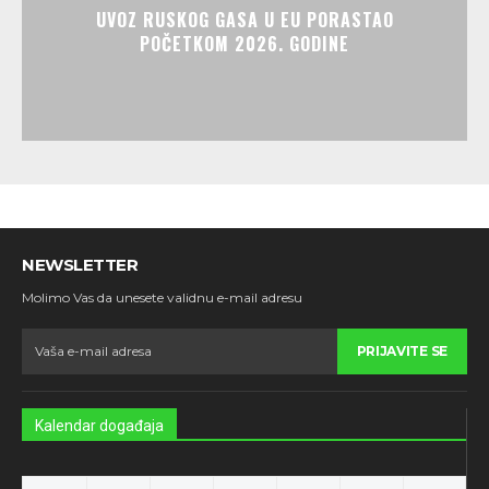
UVOZ RUSKOG GASA U EU PORASTAO
POČETKOM 2026. GODINE
NEWSLETTER
Molimo Vas da unesete validnu e-mail adresu
PRIJAVITE SE
Kalendar događaja