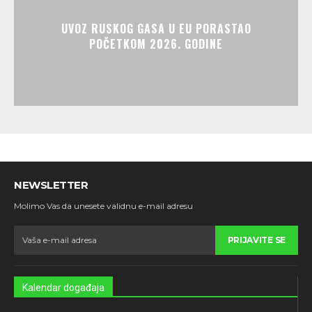
UVOZ RUSKOG GASA U EU PORASTAO
POČETKOM 2026. GODINE
NEWSLETTER
Molimo Vas da unesete validnu e-mail adresu
PRIJAVITE SE
Kalendar događaja