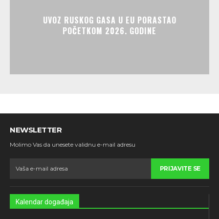
UVOZ RUSKOG GASA U EU PORASTAO
POČETKOM 2026. GODINE
NEWSLETTER
Molimo Vas da unesete validnu e-mail adresu
PRIJAVITE SE
Kalendar događaja