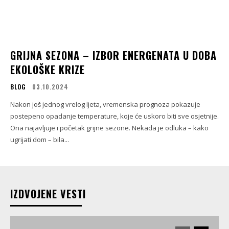
GRIJNA SEZONA – IZBOR ENERGENATA U DOBA
EKOLOŠKE KRIZE
BLOG
03.10.2024
Nakon još jednog vrelog ljeta, vremenska prognoza pokazuje
postepeno opadanje temperature, koje će uskoro biti sve osjetnije.
Ona najavljuje i početak grijne sezone. Nekada je odluka – kako
ugrijati dom – bila...
IZDVOJENE VESTI