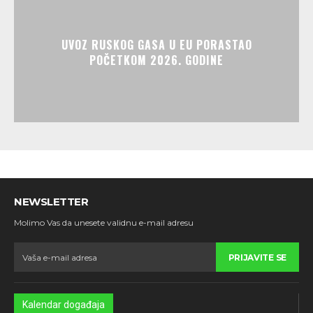
UVOZ RUSKOG GASA U EU PORASTAO
POČETKOM 2026. GODINE
NEWSLETTER
Molimo Vas da unesete validnu e-mail adresu
PRIJAVITE SE
Kalendar događaja