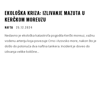
EKOLOŠKA KRIZA: IZLIVANJE MAZUTA U
KERČKOM MOREUZU
NAFTA
25.12.2024
Nedavno je ekološka katastrofa pogodila Kerčki moreuz, važnu
vodenu arteriju koja povezuje Crno i Azovsko more, nakon što je
došlo do potonuća dva naftna tankera. Incident je doveo do
izlivanja velike količine...