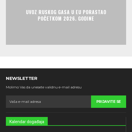
UVOZ RUSKOG GASA U EU PORASTAO
POČETKOM 2026. GODINE
NEWSLETTER
Molimo Vas da unesete validnu e-mail adresu
PRIJAVITE SE
Kalendar događaja