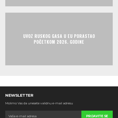
UVOZ RUSKOG GASA U EU PORASTAO
POČETKOM 2026. GODINE
NEWSLETTER
Molimo Vas da unesete validnu e-mail adresu
PRIJAVITE SE