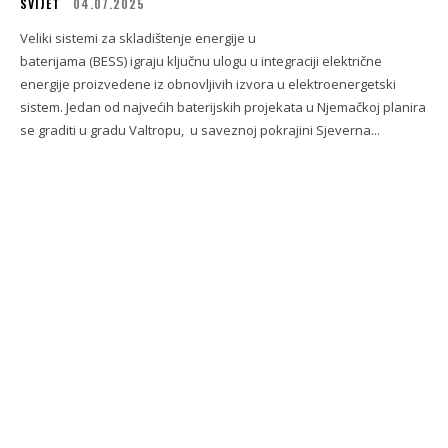
SVIJET
04.07.2025
Veliki sistemi za skladištenje energije u
baterijama (BESS) igraju ključnu ulogu u integraciji električne
energije proizvedene iz obnovljivih izvora u elektroenergetski
sistem. Jedan od najvećih baterijskih projekata u Njemačkoj planira
se graditi u gradu Valtropu, u saveznoj pokrajini Sjeverna...