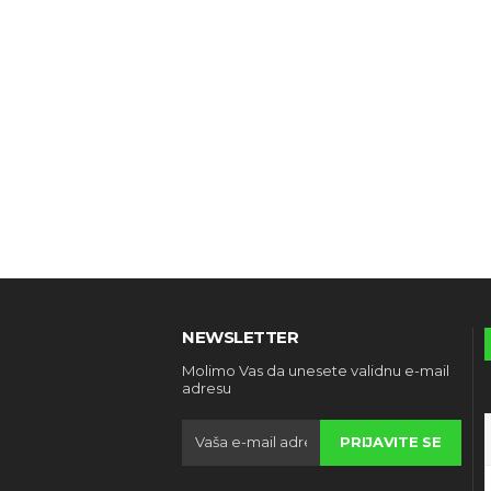
NEWSLETTER
Molimo Vas da unesete validnu e-mail
adresu
PRIJAVITE SE