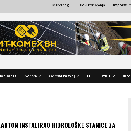
Marketing
Uslovi korišćenja
Impressu
obilnost
Goriva
Održivi razvoj
EE
Biznis
Info
KANTON INSTALIRAO HIDROLOŠKE STANICE ZA