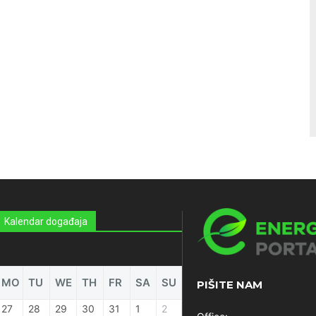
Kalendar događaja
MO
TU
WE
TH
FR
SA
SU
PIŠITE NAM
27
28
29
30
31
1
2