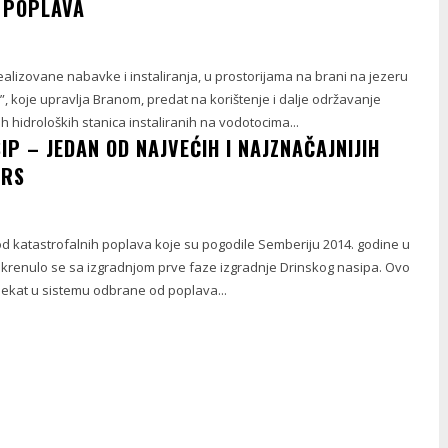
 POPLAVA
alizovane nabavke i instaliranja, u prostorijama na brani na jezeru
, koje upravlja Branom, predat na korištenje i dalje održavanje
 hidroloških stanica instaliranih na vodotocima...
IP – JEDAN OD NAJVEĆIH I NAJZNAČAJNIJIH
 RS
d katastrofalnih poplava koje su pogodile Semberiju 2014. godine u
krenulo se sa izgradnjom prve faze izgradnje Drinskog nasipa. Ovo
bjekat u sistemu odbrane od poplava...