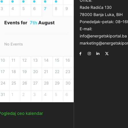
Office:
Rade Radića 130
3
4
5
6
7
8
9
78000 Banja Luka, BiH
Ponedeljak–petak: 08–16
Events for
7th
August
E-mail:
info@energetskiportal.ba
marketing@energetskipor
No Events
10
11
12
13
14
15
16
17
18
19
20
21
22
23
24
25
26
27
28
29
30
31
1
2
3
4
5
6
Pogledaj ceo kalendar