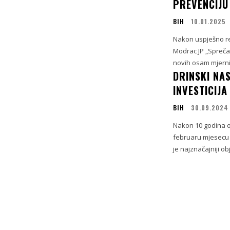
PREVENCIJU
BIH
10.01.2025
Nakon uspješno re
Modrac JP „Spreča”
novih osam mjernih
DRINSKI NAS
INVESTICIJA
BIH
30.09.2024
Nakon 10 godina o
februaru mjesecu 
je najznačajniji o