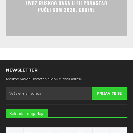
UVOZ RUSKOG GASA U EU PORASTAO
POČETKOM 2026. GODINE
NEWSLETTER
Molimo Vas da unesete validnu e-mail adresu
PRIJAVITE SE
Kalendar događaja