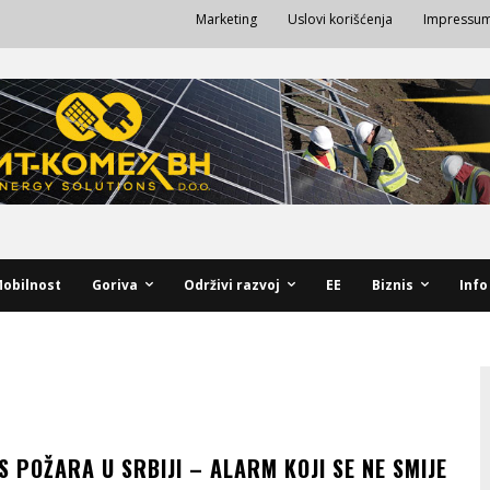
Marketing
Uslovi korišćenja
Impressu
obilnost
Goriva
Održivi razvoj
EE
Biznis
Info
S POŽARA U SRBIJI – ALARM KOJI SE NE SMIJE