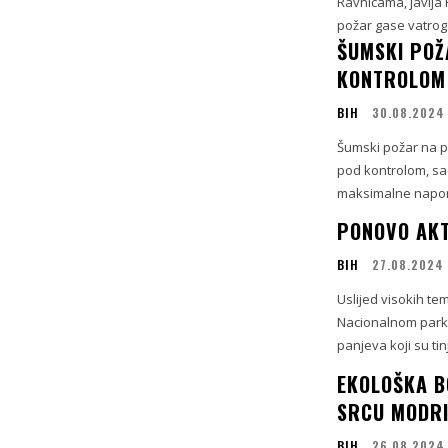
Ravnicama, javlja 
požar gase vatrogas
ŠUMSKI POŽ
KONTROLOM 
BIH
30.08.2024
Šumski požar na po
pod kontrolom, sao
maksimalne napore
PONOVO AKT
BIH
27.08.2024
Uslijed visokih tem
Nacionalnom parku 
panjeva koji su tin
EKOLOŠKA B
SRCU MODR
BIH
26.08.2024