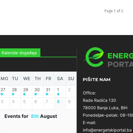
Page 1 of 2
Kalendar događaja
MO
TU
WE
TH
FR
SA
SU
PIŠITE NAM
27
28
29
30
31
1
2
Office:
Rade Radića 130
3
4
5
6
7
8
9
78000 Banja Luka, BiH
Ponedeljak–petak: 08–16
Events for
8th
August
E-mail:
info@energetskiportal.ba