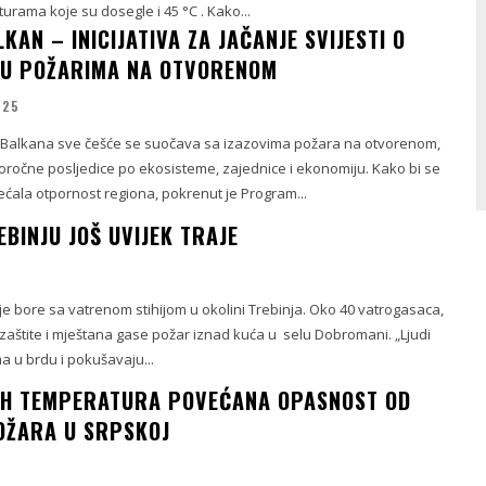
urama koje su dosegle i 45 °C . Kako...
KAN – INICIJATIVA ZA JAČANJE SVIJESTI O
JU POŽARIMA NA OTVORENOM
025
Balkana sve češće se suočava sa izazovima požara na otvorenom,
goročne posljedice po ekosisteme, zajednice i ekonomiju. Kako bi se
ovećala otpornost regiona, pokrenut je Program...
BINJU JOŠ UVIJEK TRAJE
lje bore sa vatrenom stihijom u okolini Trebinja. Oko 40 vatrogasaca,
 zaštite i mještana gase požar iznad kuća u selu Dobromani. „Ljudi
a u brdu i pokušavaju...
IH TEMPERATURA POVEĆANA OPASNOST OD
POŽARA U SRPSKOJ