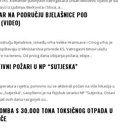
RTRS. Komandir ljubinjskih vatrogasaca Srđan Milošević izjavio je da
ci iz Ljubinja, Berkovića i Stoca, a...
AR NA PODRUČJU BJELAŠNICE POD
(VIDEO)
dručju Bjelašnice, između vrha Velike Hranisave i Crnog vrha, je
pštavaju iz Ministarstva privrede KS. Vatrogasni timovi ulažu
 na terenu. Od prvog dana izbijanja požara, ekipe...
IVNI POŽARI U NP “SUTJESKA”
peratura i vjetra, ponovno su se aktivirali požari na više lokacija u
„Sutjeska“, saopšteno je na fejsbuk stranici NP “Sutjeska. Ostaci
jali ovih dana razgorjeli su...
OMBA S 30.000 TONA TOKSIČNOG OTPADA U
IČE