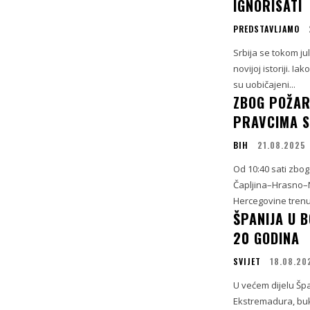
IGNORISATI
PREDSTAVLJAMO
Srbija se tokom ju
novijoj istoriji. I
su uobičajeni...
ZBOG POŽAR
PRAVCIMA S
BIH
21.08.2025
Od 10:40 sati zbo
Čapljina–Hrasno–N
Hercegovine trenut
ŠPANIJA U 
20 GODINA
SVIJET
18.08.20
U većem dijelu Špan
Ekstremadura, buk