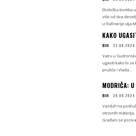
Ekološka bomba u 
više od dva desetl
iz Rafinerije ulja M
KAKO UGASI
BIH
22.08.2024
Vatru u Gudronskoj
ugasiti kako bi s
pružiće i Vlada...
MODRIČA: U
BIH
20.08.2024
Vazduh na područj
otrovnih materija,
Građani se poziva