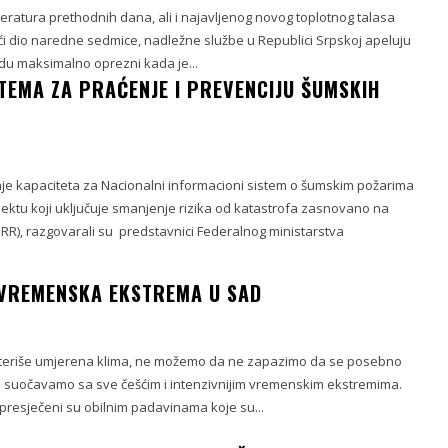
eratura prethodnih dana, ali i najavljenog novog toplotnog talasa
 veći dio naredne sedmice, nadležne službe u Republici Srpskoj apeluju
u maksimalno oprezni kada je...
STEMA ZA PRAĆENJE I PREVENCIJU ŠUMSKIH
nje kapaciteta za Nacionalni informacioni sistem o šumskim požarima
rojektu koji uključuje smanjenje rizika od katastrofa zasnovano na
RR), razgovarali su predstavnici Federalnog ministarstva
VREMENSKA EKSTREMA U SAD
5
kteriše umjerena klima, ne možemo da ne zapazimo da se posebno
a suočavamo sa sve češćim i intenzivnijim vremenskim ekstremima.
 presječeni su obilnim padavinama koje su...