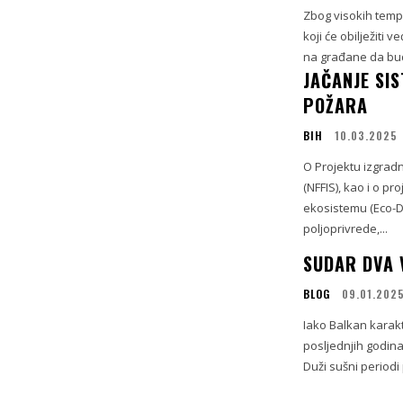
Zbog visokih temp
koji će obilježiti
na građane da bud
JAČANJE SI
POŽARA
BIH
10.03.2025
O Projektu izgrad
(NFFIS), kao i o p
ekosistemu (Eco-D
poljoprivrede,...
SUDAR DVA 
BLOG
09.01.202
Iako Balkan kara
posljednjih godin
Duži sušni periodi