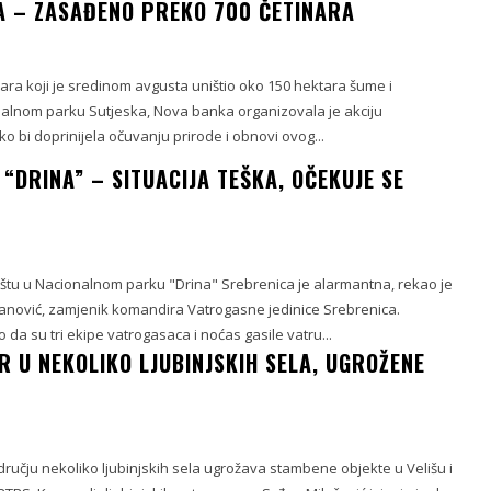
A – ZASAĐENO PREKO 700 ČETINARA
ara koji je sredinom avgusta uništio oko 150 hektara šume i
alnom parku Sutjeska, Nova banka organizovala je akciju
o bi doprinijela očuvanju prirode i obnovi ovog...
“DRINA” – SITUACIJA TEŠKA, OČEKUJE SE
ištu u Nacionalnom parku "Drina" Srebrenica je alarmantna, rekao je
nović, zamjenik komandira Vatrogasne jedinice Srebrenica.
 da su tri ekipe vatrogasaca i noćas gasile vatru...
R U NEKOLIKO LJUBINJSKIH SELA, UGROŽENE
dručju nekoliko ljubinjskih sela ugrožava stambene objekte u Velišu i