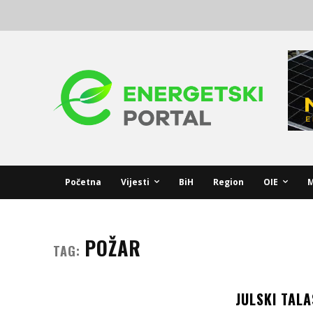
Početna
Vijesti
BiH
Region
OIE
M
POŽAR
TAG:
JULSKI TALA