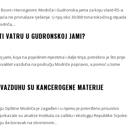
Bosni i Hercegovini: Modriča i Gudronska jama za koju vlasti RS-a
jeća ne pronalaze rješenje. U njoj oko 30.000 tona toksičnog otpada
odriča,...
TI VATRU U GUDRONSKOJ JAMI?
 jami, koja na pojedinim mjestima i dalje tinja, potrebno je što prije
e kvalitet vazduha na području Modriče popravio, a pomoć u tome
 VAZDUHU SU KANCEROGENE MATERIJE
u Opštine Modriča je zagađen i u njemu je potvrđeno prisustvo
 pokazale su analize Instituta za zaštitu i ekologiju Republike Srpske.
ju da boravak na otvorenom...