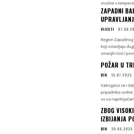
vrućine s temperat
ZAPADNI BAL
UPRAVLJAN
VIJESTI
07.08.2
Region Zapadnog 
koji ostavljaju du
smanjili rizici i p
POŽAR U TRE
BIH
15.07.2025
Vatrogasci se i da
pripadnika civilne
su sa naprtnjačam
ZBOG VISOK
IZBIJANJA 
BIH
30.06.2025