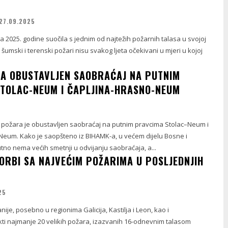
27.09.2025
la 2025. godine suočila s jednim od najtežih požarnih talasa u svojoj
ako šumski i terenski požari nisu svakog ljeta očekivani u mjeri u kojoj
A OBUSTAVLJEN SAOBRAĆAJ NA PUTNIM
TOLAC-NEUM I ČAPLJINA-HRASNO-NEUM
g požara je obustavljen saobraćaj na putnim pravcima Stolac–Neum i
eum. Kako je saopšteno iz BIHAMK-a, u većem dijelu Bosne i
no nema većih smetnji u odvijanju saobraćaja, a...
BORBI SA NAJVEĆIM POŽARIMA U POSLJEDNJIH
25
ije, posebno u regionima Galicija, Kastilja i Leon, kao i
ti najmanje 20 velikih požara, izazvanih 16-odnevnim talasom