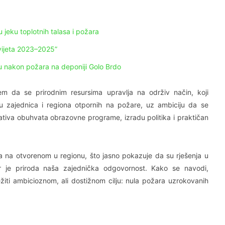
 jeku toplotnih talasa i požara
svijeta 2023–2025”
 nakon požara na deponiji Golo Brdo
ljem da se prirodnim resursima upravlja na održiv način, koji
nju zajednica i regiona otpornih na požare, uz ambiciju da se
ijativa obuhvata obrazovne programe, izradu politika i praktičan
 na otvorenom u regionu, što jasno pokazuje da su rješenja u
er je priroda naša zajednička odgovornost. Kako se navodi,
ti ambicioznom, ali dostižnom cilju: nula požara uzrokovanih