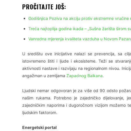
PROČITAJTE JOŠ:
Godišnjica Poziva na akciju protiv ekstremne vrućine u
Treća najtoplija godina ikada – „Sušna žarišta širom 
Vanredna mjerenja kvaliteta vazduha u Novom Pazaru
U središtu ove inicijative nalazi se prevencija, sa ci
istovremeno štiti i ljude i ekosisteme. Teži se stvara
aktivnosti nastave i razvijaju na regionalnom nivou. Inic
angažman u zemljama
Zapadnog Balkana
.
Ljudski nemar odgovoran je za više od 90 odsto požara
našim rukama. Potrebno je zajedničko dijelovanje, j
zajedničkim naporima i dugoročnom vizijom možemo teži
ljudskim faktorom.
Energetski portal