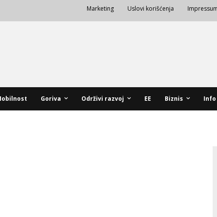
Marketing
Uslovi korišćenja
Impressu
obilnost
Goriva
Održivi razvoj
EE
Biznis
Info