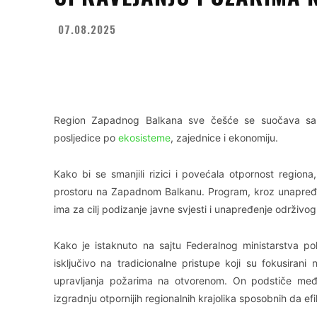
07.08.2025
Facebook
X
WhatsApp
Region Zapadnog Balkana sve češće se suočava sa i
posljedice po
ekosisteme
, zajednice i ekonomiju.
Kako bi se smanjili rizici i povećala otpornost regio
prostoru na Zapadnom Balkanu. Program, kroz unapređen
ima za cilj podizanje javne svjesti i unapređenje održivo
Kako je istaknuto na sajtu Federalnog ministarstva po
isključivo na tradicionalne pristupe koji su fokusirani
upravljanja požarima na otvorenom. On podstiče među
izgradnju otpornijih regionalnih krajolika sposobnih da e