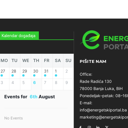
Kalendar događaja
MO
TU
WE
TH
FR
SA
SU
PIŠITE NAM
27
28
29
30
31
1
2
Office:
Rade Radića 130
3
4
5
6
7
8
9
78000 Banja Luka, BiH
Ponedeljak–petak: 08–16
Events for
6th
August
E-mail:
info@energetskiportal.ba
marketing@energetskipor
No Events