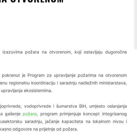
Linkedin
Viber
zazovima požara na otvorenom, koji ostavljaju dugoročne
na, pokrenut je Program za upravljanje požarima na otvorenom
u regionalnu koordinaciju i saradnju nadležnih ministarstava,
g upravljanja ekosistemima.
ljoprivrede, vodoprivrede i šumarstva BiH, umjesto oslanjanja
 na gašenje
požara
, program primjenjuje koncept integrisanog
sektorsku saradnju, jačanje kapaciteta na lokalnom nivou i
fikasno odgovore na prijetnje od požara.